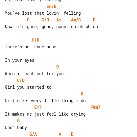
Em/D
C
G/B
Am
Am/G
D
Now it's gone, gone, gone, oh oh oh oh

C/D
There's no tenderness

D
C/D
D
Em7
F#m7
G
G/A
A
D