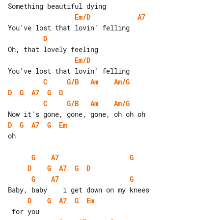
Em/D
A7
D
Em/D
C
G/B
Am
Am/G
D
G
A7
G
D
C
G/B
Am
Am/G
D
G
A7
G
Em
oh

G
A7
G
D
G
A7
G
D
G
A7
G
D
G
A7
G
Em