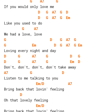
G
A7
G
D
G
A7
G
D
D
G
A7
G
Em
G
A7
G
D
G
A7
G
G
Em
D
G
A7
G
Em
D
G
A7
G
D
G
D
G
A7
G
Em
D
A7
G
D
Em/D
A7
D
Em/D