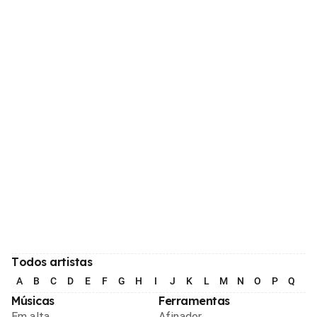
Todos artistas
A
B
C
D
E
F
G
H
I
J
K
L
M
N
O
P
Q
R
Músicas
Ferramentas
Em alta
Afinador