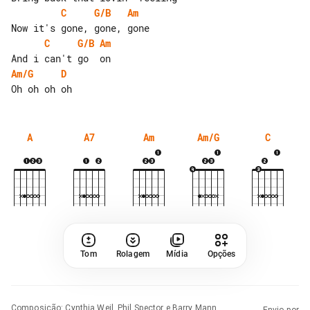
C
G/B
Am
C
G/B
Am
Am/G
D
A
A7
Am
Am/G
C
Tom
Rolagem
Mídia
Opções
Composição
:
Cynthia Weil, Phil Spector e Barry Mann
Envio por