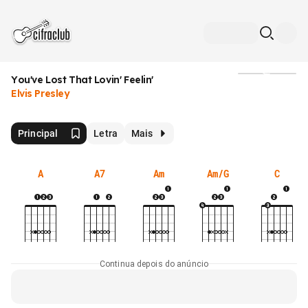
You've Lost That Lovin' Feelin'
Mídia
Elvis Presley
Principal
Letra
Mais
A
A7
Am
Am/G
C
Continua depois do anúncio