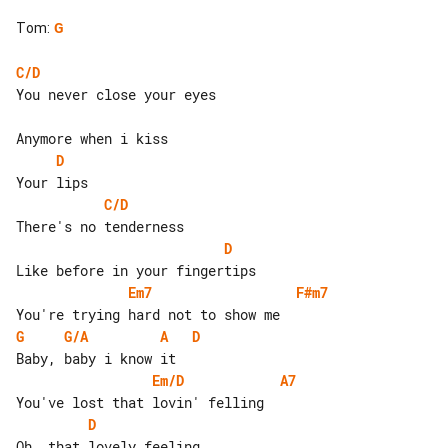
Tom
:
G
C/D
You never close your eyes

D
C/D
D
Em7
F#m7
G
G/A
A
D
Em/D
A7
D