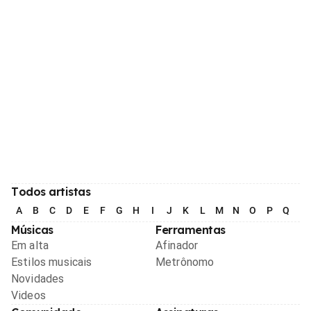
Todos artistas
A
B
C
D
E
F
G
H
I
J
K
L
M
N
O
P
Q
R
Músicas
Ferramentas
Em alta
Afinador
Estilos musicais
Metrônomo
Novidades
Videos