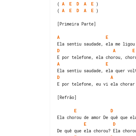
( 
A
E
D
A
E
( 
A
E
D
A
E
 )

[Primeira Parte]

A
E
D
A
E
A
E
D
A
E por telefone, eu vi ela chorar

[Refrão]

E
D
E
D