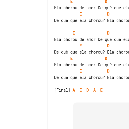
E
D
E
D
De quê que ela chorou? Ela chorou
E
D
E
D
E
D
E
D
De quê que ela chorou? Ela chorou
[Final] 
A
E
D
A
E