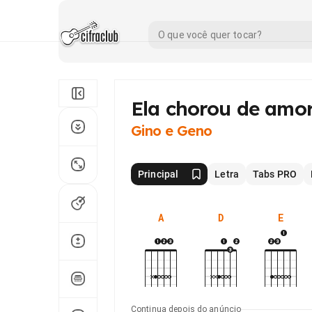
Ela chorou de amo
Gino e Geno
Principal
Letra
Tabs PRO
A
D
E
Continua depois do anúncio