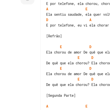
A
E
D
A
E por telefone, eu vi ela chorar

[Refrão]

E
D
E
D
E
D
E
D
De quê que ela chorou? Ela chorou
[Segunda Parte]

A
E