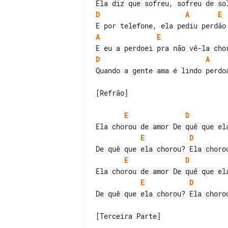
D
A
E
A
E
D
A
Quando a gente ama é lindo perdoa
[Refrão]

E
D
E
D
E
D
E
D
De quê que ela chorou? Ela chorou
[Terceira Parte]
