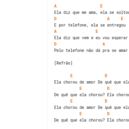
A
E
D
A
E
A
E
D
A
Pelo telefone não dá pra se amar

[Refrão]

E
D
E
D
E
D
E
D
De quê que ela chorou? Ela chorou