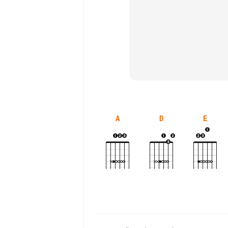
A
D
E