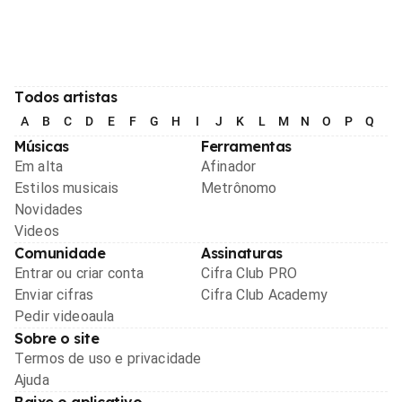
Todos artistas
A
B
C
D
E
F
G
H
I
J
K
L
M
N
O
P
Q
R
Músicas
Ferramentas
Em alta
Afinador
Estilos musicais
Metrônomo
Novidades
Videos
Comunidade
Assinaturas
Entrar ou criar conta
Cifra Club PRO
Enviar cifras
Cifra Club Academy
Pedir videoaula
Sobre o site
Termos de uso e privacidade
Ajuda
Baixe o aplicativo