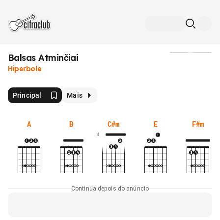
Balsas Atminčiai
Mídia
Hiperbole
Principal
Mais
A
B
C#m
E
F#m
4
Continua depois do anúncio