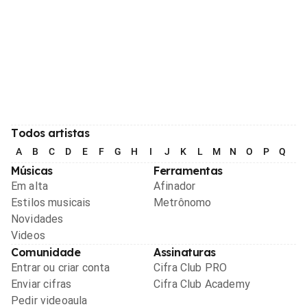
Todos artistas
A
B
C
D
E
F
G
H
I
J
K
L
M
N
O
P
Q
R
Músicas
Ferramentas
Em alta
Afinador
Estilos musicais
Metrônomo
Novidades
Videos
Comunidade
Assinaturas
Entrar ou criar conta
Cifra Club PRO
Enviar cifras
Cifra Club Academy
Pedir videoaula