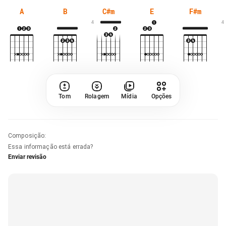
A
B
C#m
E
F#m
4
4
Tom
Rolagem
Mídia
Opções
Composição
:
Essa informação está errada?
Enviar revisão