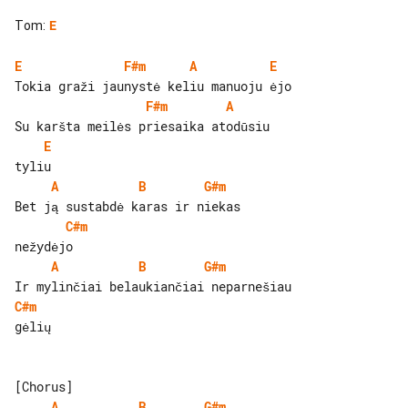
Tom
:
E
E
F#m
A
E
F#m
A
E
A
B
G#m
C#m
A
B
G#m
C#m
gėlių

A
B
G#m