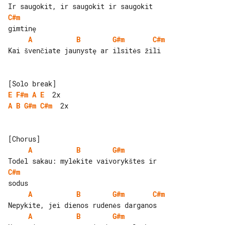
C#m
A
B
G#m
C#m
Kai švenčiate jaunystę ar ilsitės žili

E
F#m
A
E
A
B
G#m
C#m
  2x

A
B
G#m
C#m
A
B
G#m
C#m
A
B
G#m