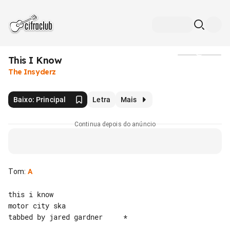
This I Know
Mídia
The Insyderz
Baixo: Principal
Letra
Mais
Continua depois do anúncio
Tom
:
A
this i know

motor city ska

tabbed by jared gardner     *
