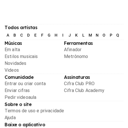
Todos artistas
A
B
C
D
E
F
G
H
I
J
K
L
M
N
O
P
Q
R
Músicas
Ferramentas
Em alta
Afinador
Estilos musicais
Metrônomo
Novidades
Videos
Comunidade
Assinaturas
Entrar ou criar conta
Cifra Club PRO
Enviar cifras
Cifra Club Academy
Pedir videoaula
Sobre o site
Termos de uso e privacidade
Ajuda
Baixe o aplicativo