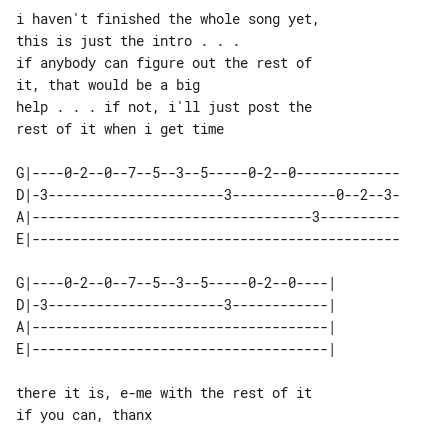
i haven't finished the whole song yet, 

this is just the intro . . .

if anybody can figure out the rest of 

it, that would be a big

help . . . if not, i'll just post the 

rest of it when i get time

G|----0-2--0--7--5--3--5-----0-2--0-------------

D|-3----------------------3-------------0--2--3-

A|-----------------------------------3----------

E|----------------------------------------------

G|----0-2--0--7--5--3--5-----0-2--0----|

D|-3----------------------3------------|

A|-------------------------------------|

E|-------------------------------------|

there it is, e-me with the rest of it 

if you can, thanx
