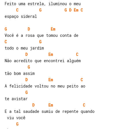
C
G
G
D
Em
C
espaço sideral

G
D
Em
C
G
D
Em
C
G
D
Em
C
G
D
Em
C
E a tal saudade sumiu de repente quando

G