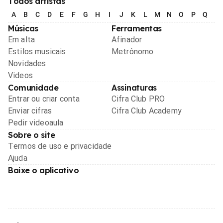
Todos artistas
A
B
C
D
E
F
G
H
I
J
K
L
M
N
O
P
Q
R
Músicas
Ferramentas
Em alta
Afinador
Estilos musicais
Metrônomo
Novidades
Videos
Comunidade
Assinaturas
Entrar ou criar conta
Cifra Club PRO
Enviar cifras
Cifra Club Academy
Pedir videoaula
Sobre o site
Termos de uso e privacidade
Ajuda
Baixe o aplicativo