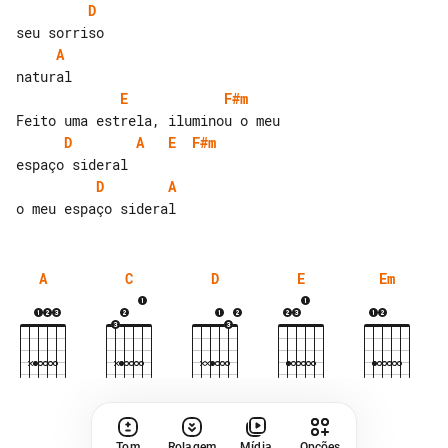
D
A
E
F#m
D
A
E
F#m
D
A
A
C
D
E
Em
Tom
Rolagem
Mídia
Opções