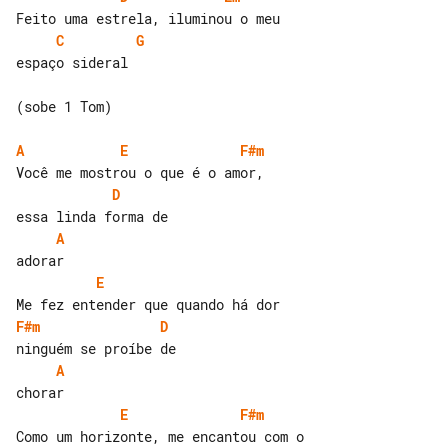
C
G
espaço sideral

(sobe 1 Tom)

A
E
F#m
D
A
E
F#m
D
A
E
F#m