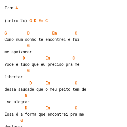
Tom
:
A
(intro 2x) 
G
D
Em
C
G
D
Em
C
G
D
Em
C
G
D
Em
C
G
D
Em
C
G
declarar
