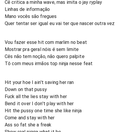
Cê critica a minha wave, mas imita o jay ryplay
Linhas de informação
Mano vocês são fregues
Quer tentar ser igual eu vai ter que nascer outra vez
Vou fazer esse hit com marlim no beat
Mostrar pra geral nóis é sem limite
Cês não tem noção, não quero palpite
Tô com meus irmãos top ninja nesse feat
Hit your hoe I ain't saving her ran
Down on that pussy
Fuck all the lies stay with her
Bend it over I don't play with her
Hit the pussy one time she like ninja
Come and stay with her
Ass so fat she a freak
Show real nigga what it be