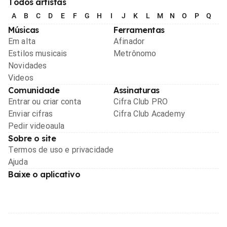
Todos artistas
A
B
C
D
E
F
G
H
I
J
K
L
M
N
O
P
Q
R
Músicas
Ferramentas
Em alta
Afinador
Estilos musicais
Metrônomo
Novidades
Videos
Comunidade
Assinaturas
Entrar ou criar conta
Cifra Club PRO
Enviar cifras
Cifra Club Academy
Pedir videoaula
Sobre o site
Termos de uso e privacidade
Ajuda
Baixe o aplicativo