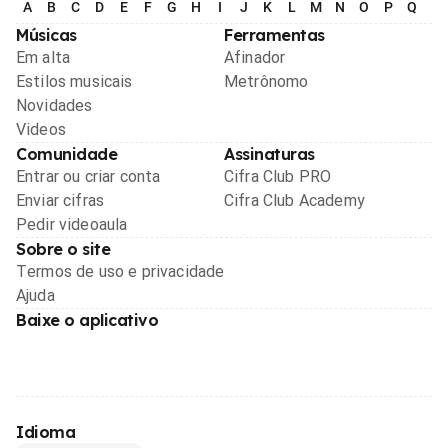
A
B
C
D
E
F
G
H
I
J
K
L
M
N
O
P
Q
R
Músicas
Ferramentas
Em alta
Afinador
Estilos musicais
Metrônomo
Novidades
Videos
Comunidade
Assinaturas
Entrar ou criar conta
Cifra Club PRO
Enviar cifras
Cifra Club Academy
Pedir videoaula
Sobre o site
Termos de uso e privacidade
Ajuda
Baixe o aplicativo
Idioma