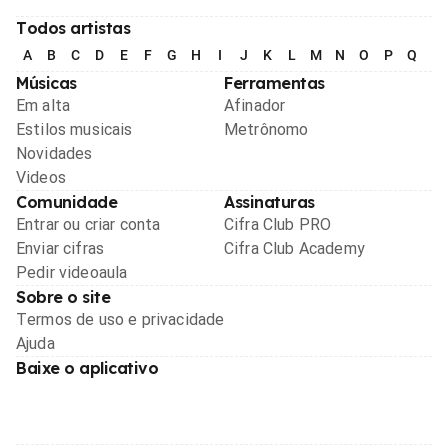
Todos artistas
A
B
C
D
E
F
G
H
I
J
K
L
M
N
O
P
Q
R
Músicas
Ferramentas
Em alta
Afinador
Estilos musicais
Metrônomo
Novidades
Videos
Comunidade
Assinaturas
Entrar ou criar conta
Cifra Club PRO
Enviar cifras
Cifra Club Academy
Pedir videoaula
Sobre o site
Termos de uso e privacidade
Ajuda
Baixe o aplicativo