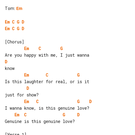
Tom
:
Em
Em
C
G
D
Em
C
G
D
Em
C
G
D
Em
C
G
D
Em
C
G
D
Em
C
G
D
Genuine is this genuine love?
