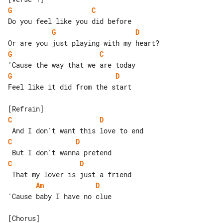
G
C
G
D
G
C
G
D
Feel like it did from the start

C
D
C
D
C
D
Am
D
'Cause baby I have no clue
