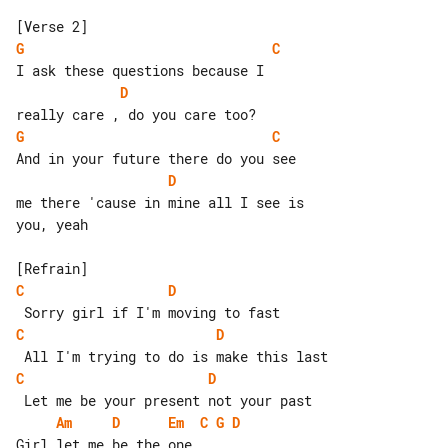
G
C
D
G
C
D
me there 'cause in mine all I see is 

you, yeah

C
D
C
D
C
D
Am
D
Em
C
G
D