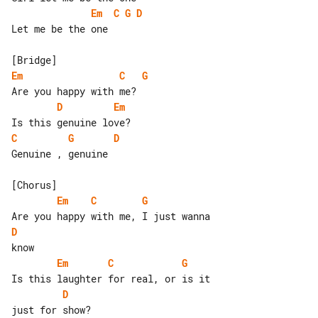
Em
C
G
D
Let me be the one

Em
C
G
D
Em
C
G
D
Genuine , genuine

Em
C
G
D
Em
C
G
D