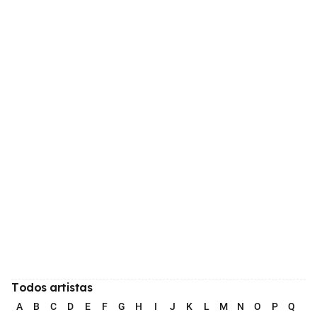
Todos artistas
A
B
C
D
E
F
G
H
I
J
K
L
M
N
O
P
Q
R