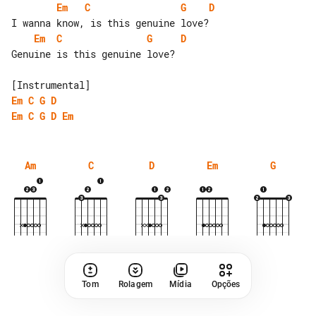
Em
C
G
D
Em
C
G
D
Genuine is this genuine love?

Em
C
G
D
Em
C
G
D
Em
Am
C
D
Em
G
Tom
Rolagem
Mídia
Opções