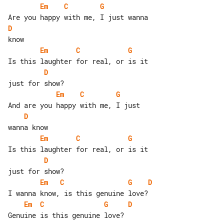
Em
C
G
D
Em
C
G
D
Em
C
G
D
Em
C
G
D
Em
C
G
D
Em
C
G
D
Genuine is this genuine love?
