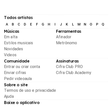
Todos artistas
A
B
C
D
E
F
G
H
I
J
K
L
M
N
O
P
Q
R
Músicas
Ferramentas
Em alta
Afinador
Estilos musicais
Metrônomo
Novidades
Videos
Comunidade
Assinaturas
Entrar ou criar conta
Cifra Club PRO
Enviar cifras
Cifra Club Academy
Pedir videoaula
Sobre o site
Termos de uso e privacidade
Ajuda
Baixe o aplicativo