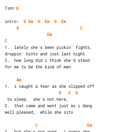
Tom
:
G
intro:  
G
Em
G
Em
G
Em
G
C
Em
C
1.  lately she's been pickin' fights, 

droppin' hints and just last night

2.  how long did i think she'd stand 

for me to be the kind of man

Am
D
C
G
 to sleep,  she's not here,

2.  that came and went just as i dang 

well pleased,  while she sits

C
Em