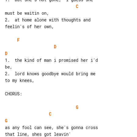
C
2.  at home alone with thoughts and 

feelin's of her own,

F
D
D
1.  the kind of man i promised her i'd 

be,

2.  lord knows goodbye would bring me 

to my knees,

CHORUS:

G
C
G
as any fool can see, she's gonna cross 
