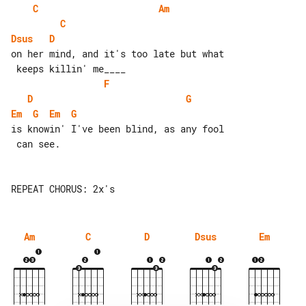
C
Am
C
Dsus
D
on her mind, and it's too late but what

F
D
G
Em
G
Em
G
is knowin' I've been blind, as any fool

 can see.

Am
C
D
Dsus
Em