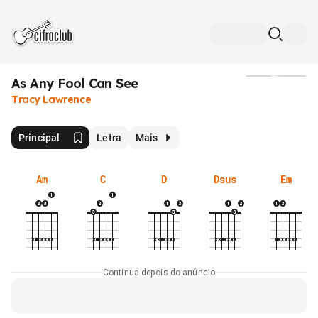
As Any Fool Can See
Mídia
Tracy Lawrence
Principal
Letra
Mais
Am
C
D
Dsus
Em
Continua depois do anúncio