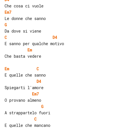
Em7
G
C
D4
Em
Che basta vedere

Em
C
D4
Em7
G
C