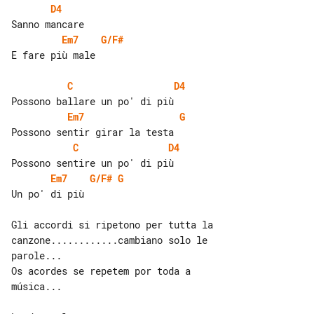
D4
Em7
G/F#
E fare più male

C
D4
Em7
G
C
D4
Em7
G/F#
G
Un po' di più

Gli accordi si ripetono per tutta la 

canzone............cambiano solo le 

parole...

Os acordes se repetem por toda a 

música...
