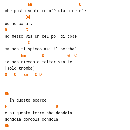
Em
C
D4
D
G
C
Em
D
G
C
io non riesca a metter via te

G
C
Em
C
D
Bb
F
D
e su questa terra che dondola

Bb