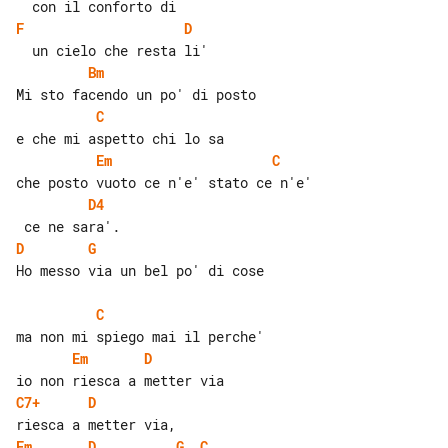
F
D
Bm
C
Em
C
D4
D
G
Ho messo via un bel po' di cose

C
Em
D
C7+
D
Em
D
G
C