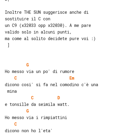
Inoltre THE SUN suggerisce anche di 

sostituire il C con

un C9 (x32033 opp x32030). A me pare 

valido solo in alcuni punti,

ma come al solito decidete pure voi :) 

 ]

G
C
Em
dicono cosi' si fa nel comodino c'è una

C
D
G
C