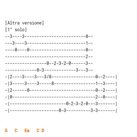
[Altra versione]

--3----3-------------------------0--

---3----3------------------------1--

----0----0-----------------------0--

---------------------------------2--

-----------------0--2-3-2-0------3--

-------------0-3-------------3---3--

-|2----3----3---3/8------------------0--2----| 

-|3-----3----3-----8-----------------1--3----| 

-|2------0---------------------------0--2----| 

-|0----------------------------------2--0----| 

-|-----------------------0-2-3-2-0---3-------| 

G
C
Em
C
D