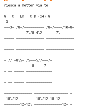
riesca a metter via te

-3---|--------------|--------------

---3-|/8-7----------|/8-7----/10-8-

-----|-----7\/5-4\2-|-----7\-------

-----|--------------|--------------

-----|--------------|--------------

-----|--------------|--------------

-|--|-----|-------------| 

-|7/|-8\5-|/5---5/7---7-| 

-|--|-----|---5-----7---| 

-|--|-----|-------------| 

-|--|-----|-------------| 

--------------|-----------------|-

-15\/12-------|-15\/12-15-12----|-

--------12-12\|--------------12-|-

--------------|-----------------|-
