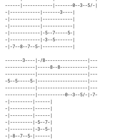
------|------------|-------0--3--5/-|

-|------------|-------3----| 

-|------------|------------| 

-|------------|------------| 

-|------------|-5--7-----5-| 

-|------------|-3--5-------| 

-------3----|-/8-----------------|---

------------|-----8--8-----------|---

------------|--------------------|---

-5--5-----5-|--------------------|---

------------|--------------------|---

------------|-----------0--3--5/-|-7-

-|---------|------| 

-|---------|------| 

-|---------|------| 

-|---------|-5--7-| 

-|---------|-3--5-| 
