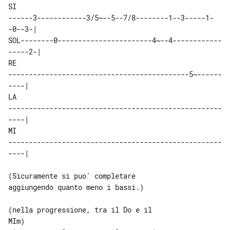
SI 

------3------------3/5~--5--7/8--------1--3-----1-
-0--3-|

SOL--------0-----------------------4~--4------------
-----2-|

RE 

--------------------------------------------5~------
----|

LA 

----------------------------------------------------
----|

MI 

----------------------------------------------------
----|

(Sicuramente si puo' completare 

aggiungendo quanto meno i bassi.)

(nella progressione, tra il Do e il 

MIm)
