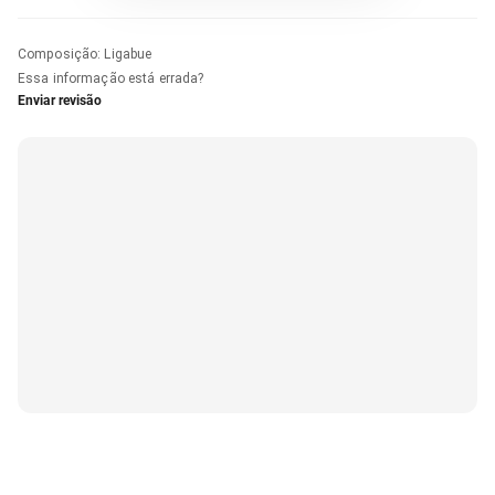
Composição
:
Ligabue
Essa informação está errada?
Enviar revisão