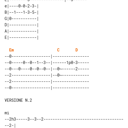
e|----0-0-2-3-| 

B|--1---1-3-5-| 

G|0-----------| 

D|------------| 

A|------------| 

Em
C
D
--0-----------------|----------------

--0-----0--0--1--3--|------1p0-3-----

--0---0----0--0--0--|--0~------2-----

--2-----------------|--0~------------

--2-----------------|----------------

VERSIONE N.2

mi 

--2h3-----3--3--2-----------------------------------
--2-|
