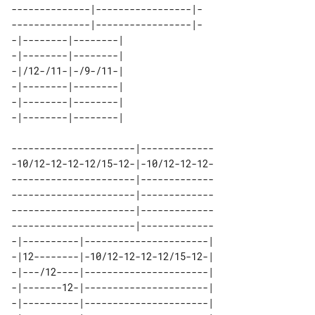
--------------|-----------------|-

--------------|-----------------|-

-|--------|--------| 

-|--------|--------| 

-|/12-/11-|-/9-/11-| 

-|--------|--------| 

-|--------|--------| 

----------------------|-------------

-10/12-12-12-12/15-12-|-10/12-12-12-

----------------------|-------------

----------------------|-------------

----------------------|-------------

----------------------|-------------

-|----------|----------------------| 

-|12--------|-10/12-12-12-12/15-12-| 

-|---/12----|----------------------| 

-|-------12-|----------------------| 

-|----------|----------------------| 
