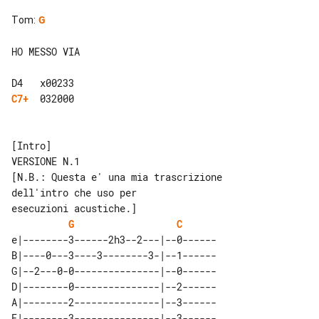
Tom
:
G
HO MESSO VIA

C7+
  032000

[Intro]

VERSIONE N.1

[N.B.: Questa e' una mia trascrizione 

dell'intro che uso per

G
C
e|--------3------2h3--2---|--0------

B|----0---3----3--------3-|--1------

G|--2---0-0---------------|--0------

D|--------0---------------|--2------

A|--------2---------------|--3------

E|--------3---------------|--3------
