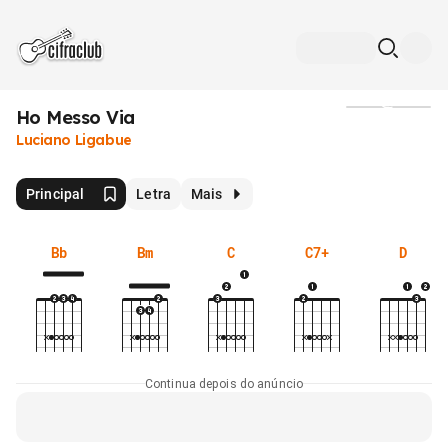
Ho Messo Via
Mídia
Luciano Ligabue
Principal
Letra
Mais
Bb
Bm
C
C7+
D
Continua depois do anúncio