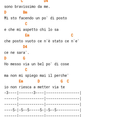
C
D4
D
Bm
C
Em
C
D4
D
G
C
Em
D
G
C
-3----|-------3----|----------------|

------|------------|----------------|

------|------------|----------------|

----5-|-5--5-----5-|-5--5-----------|

------|------------|----------------|
