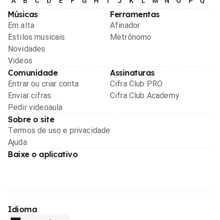
A
B
C
D
E
F
G
H
I
J
K
L
M
N
O
P
Q
R
Músicas
Ferramentas
Em alta
Afinador
Estilos musicais
Metrônomo
Novidades
Videos
Comunidade
Assinaturas
Entrar ou criar conta
Cifra Club PRO
Enviar cifras
Cifra Club Academy
Pedir videoaula
Sobre o site
Termos de uso e privacidade
Ajuda
Baixe o aplicativo
Idioma