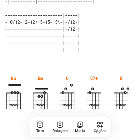
-----------------------|-----| 

-10/12-12-12/15-15-15\-|-/12-| 

-----------------------|-/12-| 

-----------------------|-----| 

-----------------------|-----| 

Bb
Bm
C
C7+
D
Tom
Rolagem
Mídia
Opções