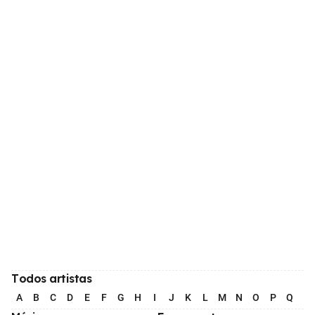
Todos artistas
A
B
C
D
E
F
G
H
I
J
K
L
M
N
O
P
Q
R