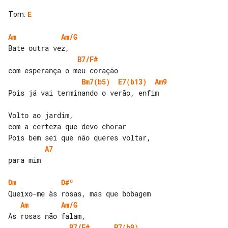
Tom
:
E
Am
Am/G
B7/F#
Bm7(b5)
E7(b13)
Am9
Pois já vai terminando o verão, enfim

Volto ao jardim,

com a certeza que devo chorar

A7
para mim

Dm
D#º
Am
Am/G
B7/F#
B7(b9)