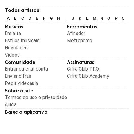
Todos artistas
A
B
C
D
E
F
G
H
I
J
K
L
M
N
O
P
Q
R
Músicas
Ferramentas
Em alta
Afinador
Estilos musicais
Metrônomo
Novidades
Videos
Comunidade
Assinaturas
Entrar ou criar conta
Cifra Club PRO
Enviar cifras
Cifra Club Academy
Pedir videoaula
Sobre o site
Termos de uso e privacidade
Ajuda
Baixe o aplicativo