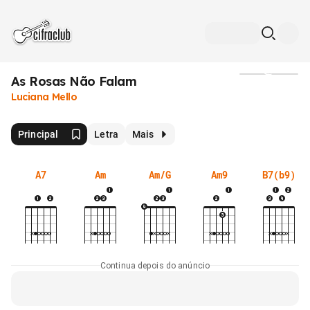
As Rosas Não Falam
Mídia
Luciana Mello
Principal
Letra
Mais
A7
Am
Am/G
Am9
B7(b9)
Continua depois do anúncio