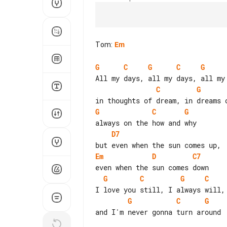
Tom
:
Em
G
C
G
C
G
C
G
G
C
G
D7
Em
D
C7
G
C
G
C
G
C
G
and I'm never gonna turn around
