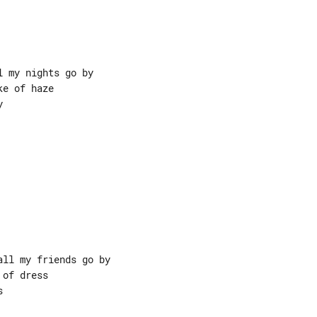
 my nights go by

e of haze



ll my friends go by

of dress


