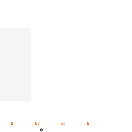
D
D7
Em
G