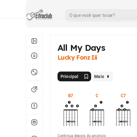
All My Days
Lucky Fonz Iii
Principal
Mais
B7
C
C7
Continua depois do anúncio