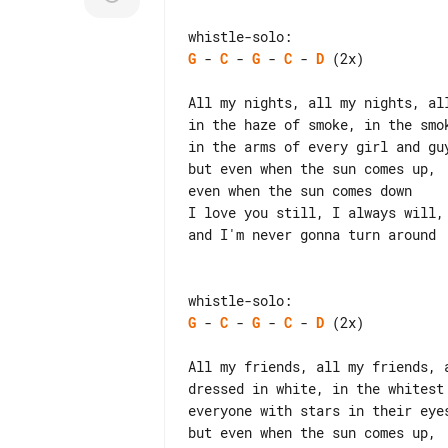
G
 - 
C
 - 
G
 - 
C
 - 
D
 (2x)

All my nights, all my nights, all
in the haze of smoke, in the smok
in the arms of every girl and guy
but even when the sun comes up,

even when the sun comes down

I love you still, I always will,

and I'm never gonna turn around

G
 - 
C
 - 
G
 - 
C
 - 
D
 (2x)

All my friends, all my friends, a
dressed in white, in the whitest 
everyone with stars in their eyes
but even when the sun comes up,
