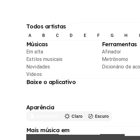
Todos artistas
A
B
C
D
E
F
G
H
Músicas
Ferramentas
Em alta
Afinador
Estilos musicais
Metrônomo
Novidades
Dicionário de ac
Videos
Baixe o aplicativo
Aparência
Automático
Claro
Escuro
Mais música em