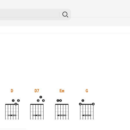
D
D7
Em
G