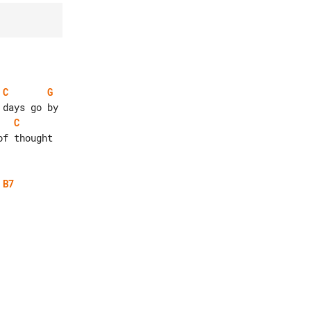
C
G
C
B7