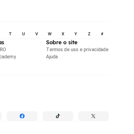
T
U
V
W
X
Y
Z
#
as
Sobre o site
PRO
Termos de uso e privacidade
Academy
Ajuda