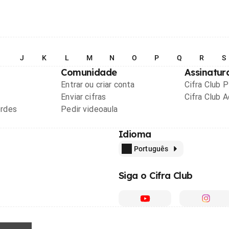
I
J
K
L
M
N
O
P
Q
R
S
Comunidade
Assinatur
Entrar ou criar conta
Cifra Club 
Enviar cifras
Cifra Club 
ordes
Pedir videoaula
Idioma
Português
Siga o Cifra Club