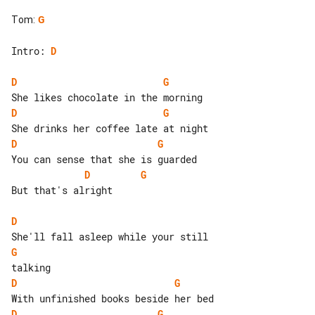
Tom
:
G
Intro: 
D
D
G
D
G
D
G
D
G
But that's alright

D
G
D
G
D
G