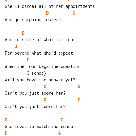
D
G
And go shopping instead

E
G
E
When the moon begs the question

         G (once)

D
G
D
G
Can't you just adore her?

D
G
D
G