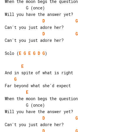
When the moon begs the question

         G (once)

D
G
D
G
Can't you just adore her?

Solo (
E
G
E
G
D
G
)

E
G
E
When the moon begs the question

         G (once)

D
G
D
G