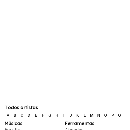
Todos artistas
A
B
C
D
E
F
G
H
I
J
K
L
M
N
O
P
Q
R
Músicas
Ferramentas
Em alta
Afinador