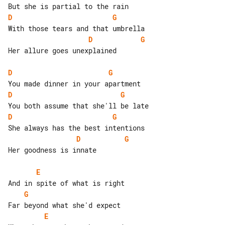
D
G
D
G
Her allure goes unexplained

D
G
D
G
D
G
D
G
Her goodness is innate

E
G
E