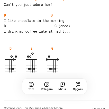
Can't you just adore her?

D
G
I like chocolate in the morning

D                         G (once)

D
E
G
Tom
Rolagem
Mídia
Opções
Composição
:
Lori McKenna e Mandy Moore
Envio por