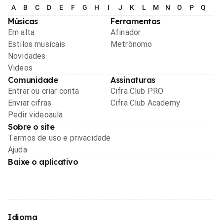
A
B
C
D
E
F
G
H
I
J
K
L
M
N
O
P
Q
R
Músicas
Ferramentas
Em alta
Afinador
Estilos musicais
Metrônomo
Novidades
Videos
Comunidade
Assinaturas
Entrar ou criar conta
Cifra Club PRO
Enviar cifras
Cifra Club Academy
Pedir videoaula
Sobre o site
Termos de uso e privacidade
Ajuda
Baixe o aplicativo
Idioma