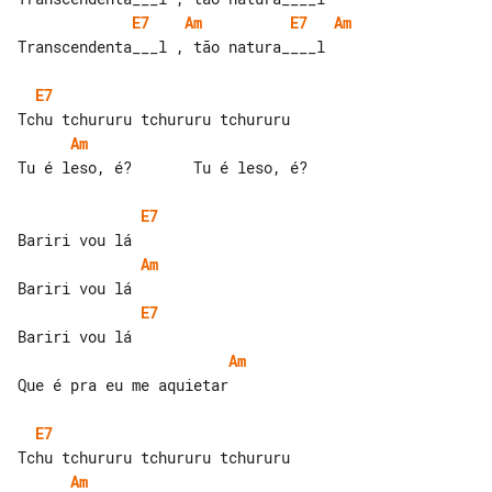
E7
Am
E7
Am
Transcendenta___l , tão natura____l

E7
Am
Tu é leso, é?       Tu é leso, é?

E7
Am
E7
Am
Que é pra eu me aquietar

E7
Am