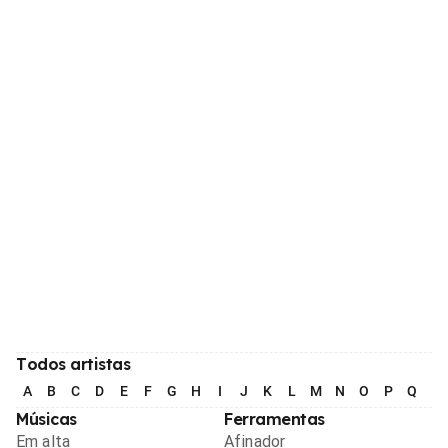
Todos artistas
A
B
C
D
E
F
G
H
I
J
K
L
M
N
O
P
Q
R
Músicas
Ferramentas
Em alta
Afinador