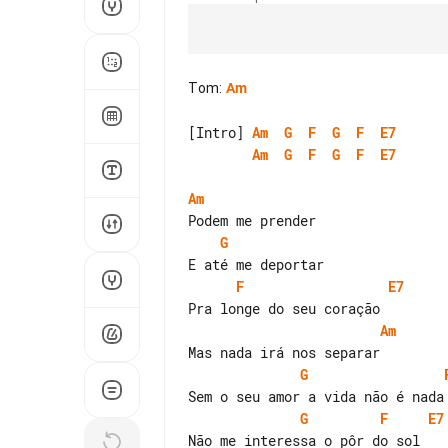
Tom
:
Am
[Intro] 
Am
G
F
G
F
E7
Am
G
F
G
F
E7
Am
G
F
E7
Am
G
G
F
E7
Não me interessa o pôr do sol
