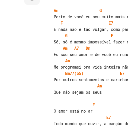
Am
G
F
E7
G
F
Am
A7
Dm
Am
Bm7/(b5)
E7
Am
Que não sejam os seus

F
E7