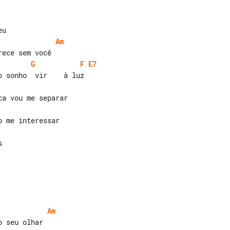
Am
G
F
E7
Am