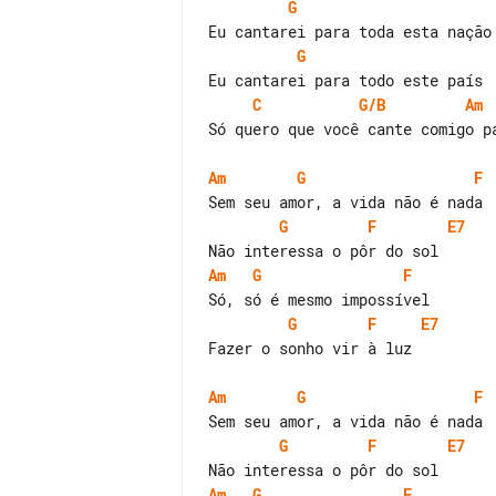
G
G
C
G/B
Am
Só quero que você cante comigo pa
Am
G
F
G
F
E7
Am
G
F
G
F
E7
Fazer o sonho vir à luz

Am
G
F
G
F
E7
Am
G
F