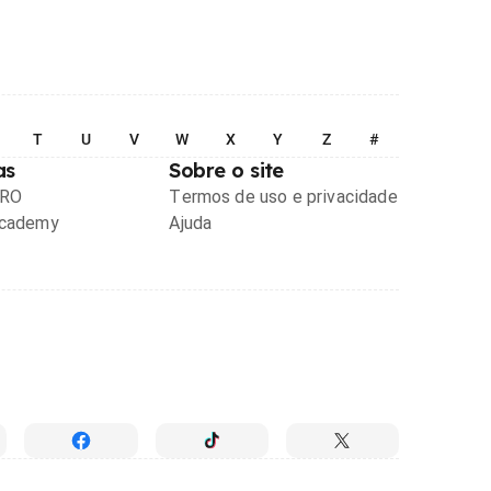
T
U
V
W
X
Y
Z
#
as
Sobre o site
PRO
Termos de uso e privacidade
Academy
Ajuda