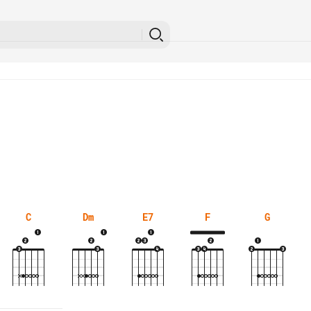
C
Dm
E7
F
G