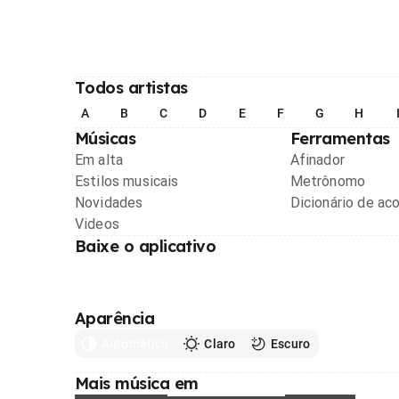
Todos artistas
A
B
C
D
E
F
G
H
Músicas
Ferramentas
Em alta
Afinador
Estilos musicais
Metrônomo
Novidades
Dicionário de ac
Videos
Baixe o aplicativo
Aparência
Automático
Claro
Escuro
Mais música em