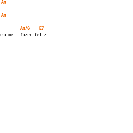
Am
Am
Am/G
E7
ra me   fazer feliz
