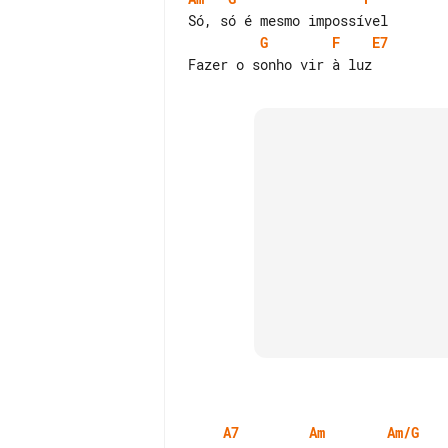
G
F
E7
A7
Am
Am/G