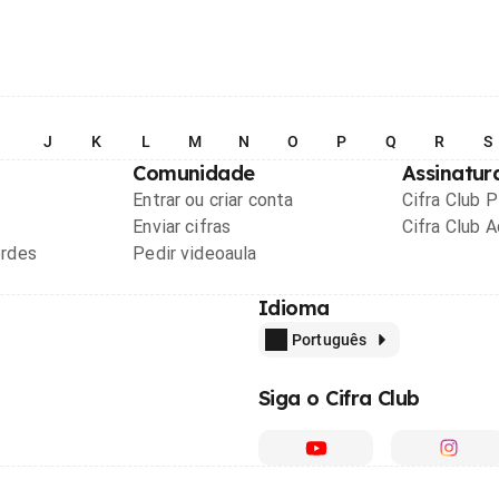
I
J
K
L
M
N
O
P
Q
R
S
Comunidade
Assinatur
Entrar ou criar conta
Cifra Club 
Enviar cifras
Cifra Club 
ordes
Pedir videoaula
Idioma
Português
Siga o Cifra Club