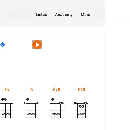
Listas
Academy
Mais
Mídia
Em
G
G/B
G7M