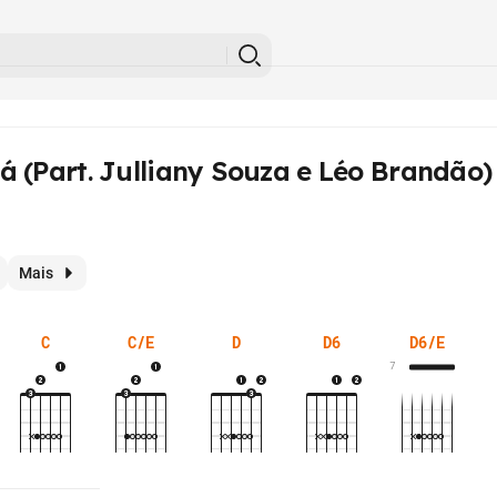
 (Part. Julliany Souza e Léo
Brandão)
Mais
C
C/E
D
D6
D6/E
7