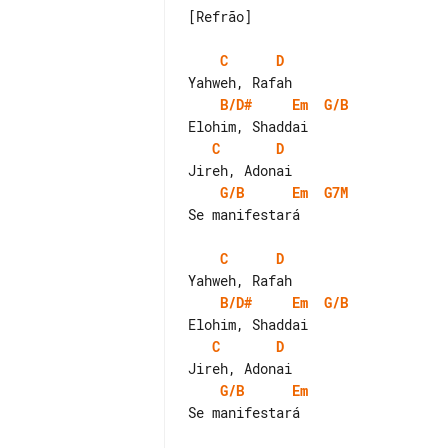
[Refrão]

C
D
B/D#
Em
G/B
C
D
G/B
Em
G7M
Se manifestará

C
D
B/D#
Em
G/B
C
D
G/B
Em
Se manifestará
