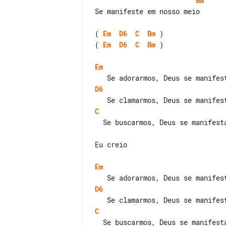
Bm
Se manifeste em nosso meio

( 
Em
D6
C
Bm
( 
Em
D6
C
Bm
 )

Em
D6
C
  Se buscarmos, Deus se manifestará

Eu creio

Em
D6
C
  Se buscarmos, Deus se manifestará
