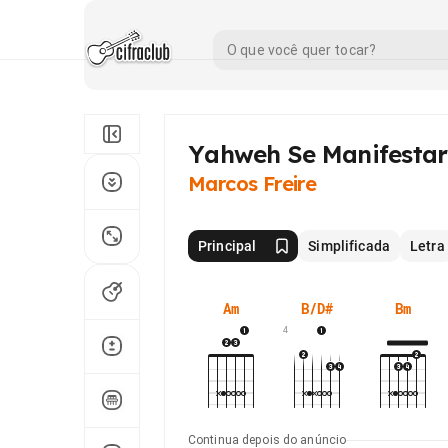
Yahweh Se Manifestará
Marcos Freire
Principal
Simplificada
Letra
Am
B/D#
Bm
4
Continua depois do anúncio