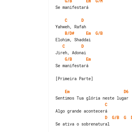
G/B
Em
G7M
Se manifestará

C
D
B/D#
Em
G/B
C
D
G/B
Em
Se manifestará

[Primeira Parte]

Em
D6
C
D
G/B
G
Se ativa o sobrenatural
