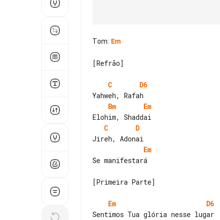
Tom
:
Em
[Refrão]

C
D6
Bm
Em
C
D
Em
Se manifestará

[Primeira Parte]

Em
D6