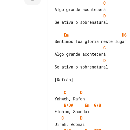
C
D
Se ativa o sobrenatural

Em
D6
C
D
Se ativa o sobrenatural

[Refrão]

C
D
B/D#
Em
G/B
C
D