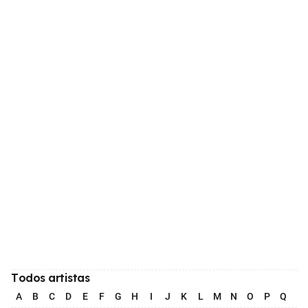
Todos artistas
A
B
C
D
E
F
G
H
I
J
K
L
M
N
O
P
Q
R