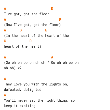
A
D
A
D
A
G
E
C
D
heart of the heart)

A
A
(Oo oh oh oo oh oh oh / Oo oh oh oo oh 

oh oh) x2

A
They love you with the lights on, 

A
You'll never say the right thing, so 
