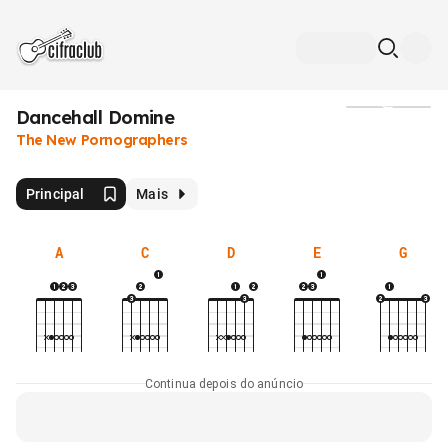
Dancehall Domine
Mídia
The New Pornographers
Principal
Mais
A
C
D
E
G
Continua depois do anúncio