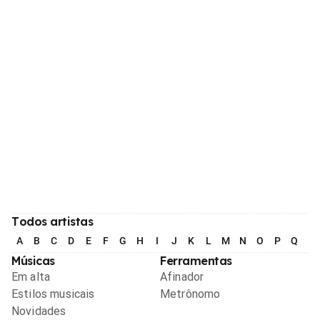
Todos artistas
A
B
C
D
E
F
G
H
I
J
K
L
M
N
O
P
Q
R
Músicas
Ferramentas
Em alta
Afinador
Estilos musicais
Metrônomo
Novidades