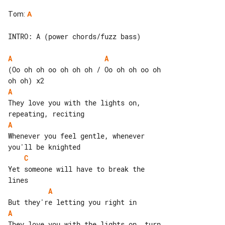
Tom
:
A
INTRO: A (power chords/fuzz bass)

A
A
(Oo oh oh oo oh oh oh / Oo oh oh oo oh 

A
They love you with the lights on, 

A
Whenever you feel gentle, whenever 

C
Yet someone will have to break the 

A
A
They love you with the lights on, turn 
