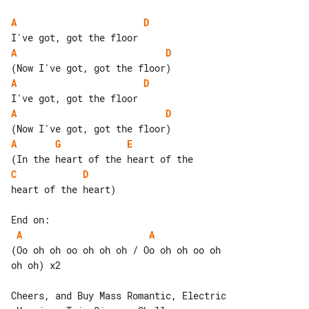
A
D
A
D
A
D
A
D
A
G
E
C
D
heart of the heart)

A
A
(Oo oh oh oo oh oh oh / Oo oh oh oo oh 

oh oh) x2

Cheers, and Buy Mass Romantic, Electric
