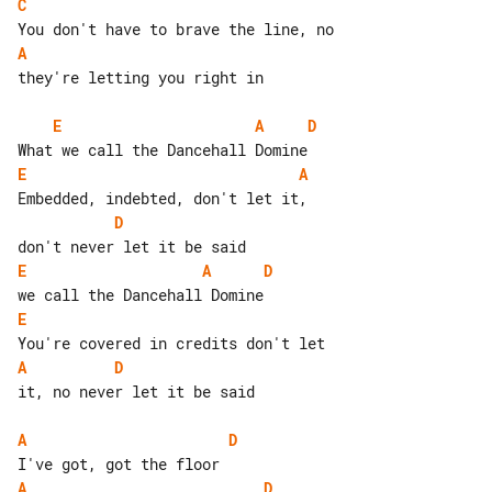
C
A
they're letting you right in

E
A
D
E
A
D
E
A
D
E
A
D
it, no never let it be said

A
D
A
D