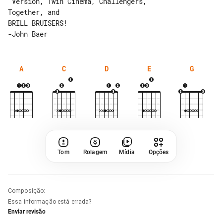
 Version, Twin Cinema, Challengers, 

Together, and

BRILL BRUISERS!

A
C
D
E
G
Tom
Rolagem
Mídia
Opções
Composição
:
Essa informação está errada?
Enviar revisão