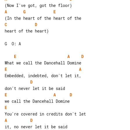
A
G
E
C
D
heart of the heart)

G  O: A

E
A
D
E
A
D
E
A
D
E
A
D
it, no never let it be said
