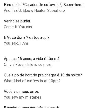
E eu dizia, ?Curador de cotovelo?, Super-heroi
And I said, Elbow Healer, Superhero
Venha se puder
Come if You can
E Você dizia ? estou aqui?
You said, I Am
Apenas 16 anos, a vida é tão má
Only sixteen, life is so mean
Que tipo de horário pra chegar é 10 da noite?
What kind of curfew is at 10pm?
Você viu meus erros
You saw my mistakes
E assistiu meu coração se partir