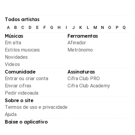
Todos artistas
A
B
C
D
E
F
G
H
I
J
K
L
M
N
O
P
Q
R
Músicas
Ferramentas
Em alta
Afinador
Estilos musicais
Metrônomo
Novidades
Videos
Comunidade
Assinaturas
Entrar ou criar conta
Cifra Club PRO
Enviar cifras
Cifra Club Academy
Pedir videoaula
Sobre o site
Termos de uso e privacidade
Ajuda
Baixe o aplicativo