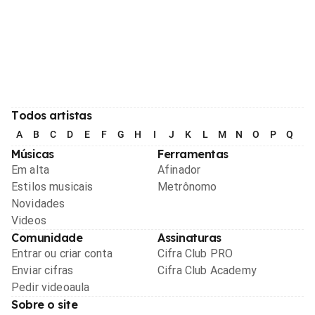
Todos artistas
A
B
C
D
E
F
G
H
I
J
K
L
M
N
O
P
Q
R
Músicas
Ferramentas
Em alta
Afinador
Estilos musicais
Metrônomo
Novidades
Videos
Comunidade
Assinaturas
Entrar ou criar conta
Cifra Club PRO
Enviar cifras
Cifra Club Academy
Pedir videoaula
Sobre o site