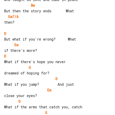
Bm
Em7/A
then?

D
Em
D
G
D
Em
D
G