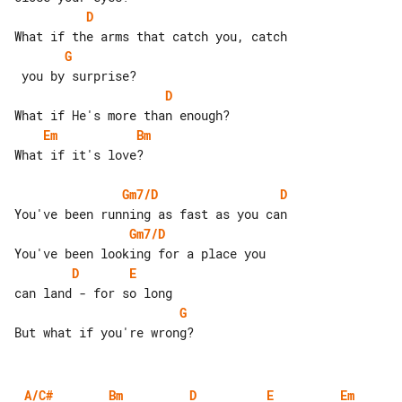
D
G
D
Em
Bm
What if it's love?

Gm7/D
D
Gm7/D
D
E
G
A/C#
Bm
D
E
Em