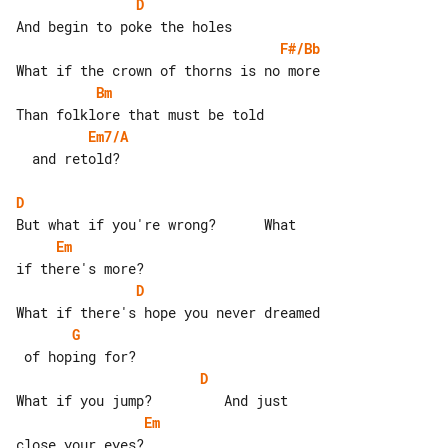
D
F#/Bb
Bm
Em7/A
  and retold?

D
Em
D
G
D
Em