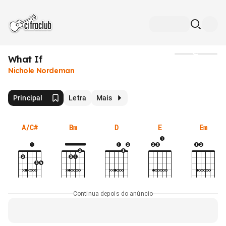
What If
Mídia
Nichole Nordeman
Principal
Letra
Mais
A/C#
Bm
D
E
Em
Continua depois do anúncio