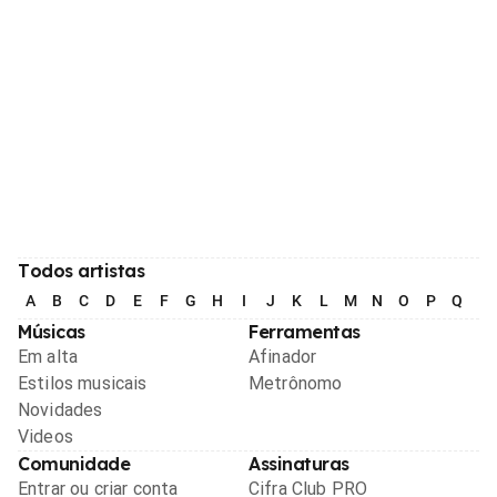
Todos artistas
A
B
C
D
E
F
G
H
I
J
K
L
M
N
O
P
Q
R
Músicas
Ferramentas
Em alta
Afinador
Estilos musicais
Metrônomo
Novidades
Videos
Comunidade
Assinaturas
Entrar ou criar conta
Cifra Club PRO