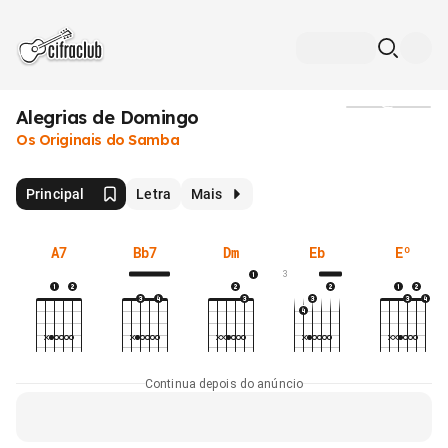
Alegrias de Domingo
Mídia
Os Originais do Samba
Principal
Letra
Mais
A7
Bb7
Dm
Eb
Eº
3
Continua depois do anúncio