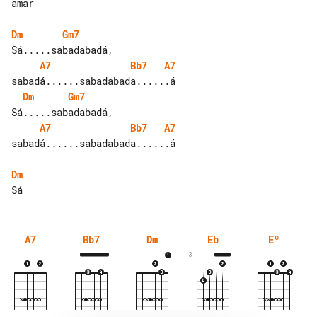
amar

Dm
Gm7
A7
Bb7
A7
Dm
Gm7
A7
Bb7
A7
sabadá......sabadabada......á

Dm
A7
Bb7
Dm
Eb
Eº
3