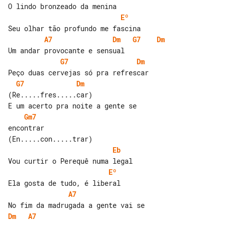
Eº
A7
Dm
G7
Dm
G7
Dm
G7
Dm
(Re.....fres.....car)

Gm7
encontrar

Eb
Eº
A7
Dm
A7