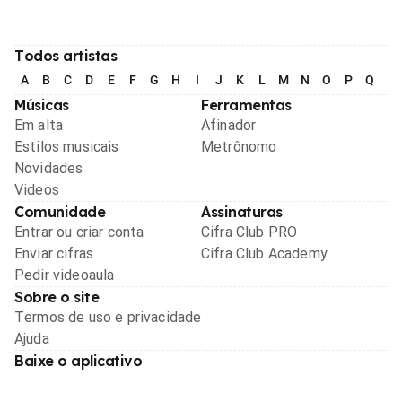
Todos artistas
A
B
C
D
E
F
G
H
I
J
K
L
M
N
O
P
Q
R
Músicas
Ferramentas
Em alta
Afinador
Estilos musicais
Metrônomo
Novidades
Videos
Comunidade
Assinaturas
Entrar ou criar conta
Cifra Club PRO
Enviar cifras
Cifra Club Academy
Pedir videoaula
Sobre o site
Termos de uso e privacidade
Ajuda
Baixe o aplicativo