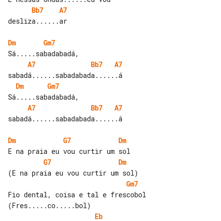
Bb7
A7
desliza......ar

Dm
Gm7
A7
Bb7
A7
Dm
Gm7
A7
Bb7
A7
sabadá......sabadabada......á

Dm
G7
Dm
G7
Dm
Gm7
Fio dental, coisa e tal e frescobol

Eb