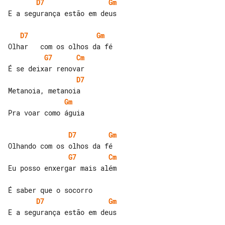
D7
Gm
E a segurança estão em deus

D7
Gm
G7
Cm
D7
Gm
Pra voar como águia

D7
Gm
G7
Cm
Eu posso enxergar mais além

D7
Gm
E a segurança estão em deus
