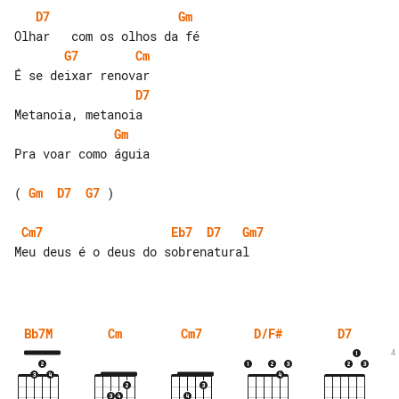
D7
Gm
G7
Cm
D7
Gm
Pra voar como águia

( 
Gm
D7
G7
 )

Cm7
Eb7
D7
Gm7
Meu deus é o deus do sobrenatural

Bb7M
Cm
Cm7
D/F#
D7
4