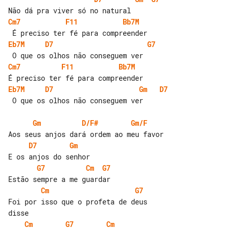
Cm7
F11
Bb7M 
Eb7M 
D7
G7
Cm7
F11
Bb7M 
Eb7M 
D7
Gm
D7
 O que os olhos não conseguem ver

Gm
D/F#
Gm/F
D7
Gm
G7
Cm
G7
Cm
G7
Foi por isso que o profeta de deus 

Cm
G7
Cm