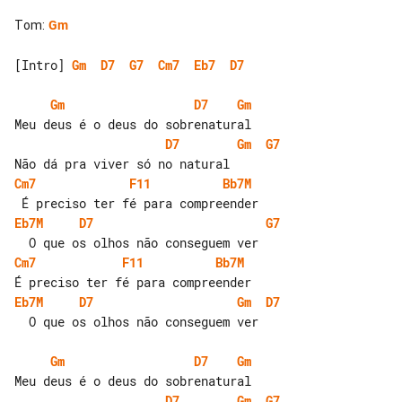
Tom
:
Gm
[Intro] 
Gm
D7
G7
Cm7
Eb7
D7
Gm
D7
Gm
D7
Gm
G7
Cm7
F11
Bb7M 
Eb7M 
D7
G7
Cm7
F11
Bb7M 
Eb7M 
D7
Gm
D7
  O que os olhos não conseguem ver

Gm
D7
Gm
D7
Gm
G7