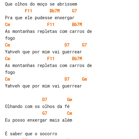
F11
Bb7M 
G7
Cm
F11
Bb7M 
As montanhas repletas com carros de 

Cm
D7
G7
Cm
F11
Bb7M 
As montanhas repletas com carros de 

Cm
D7
Gm
Yahveh que por mim vai guerrear

D7
Gm
G7
Cm
Eu posso enxergar mais além
