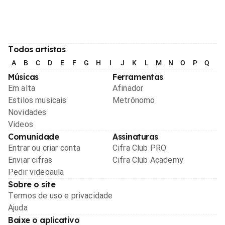
Todos artistas
A
B
C
D
E
F
G
H
I
J
K
L
M
N
O
P
Q
R
Músicas
Ferramentas
Em alta
Afinador
Estilos musicais
Metrônomo
Novidades
Videos
Comunidade
Assinaturas
Entrar ou criar conta
Cifra Club PRO
Enviar cifras
Cifra Club Academy
Pedir videoaula
Sobre o site
Termos de uso e privacidade
Ajuda
Baixe o aplicativo