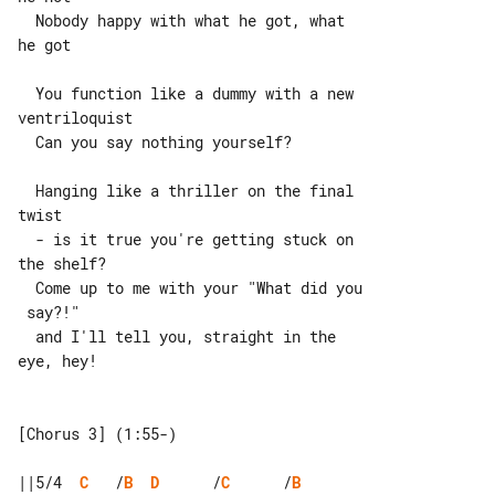
  Nobody happy with what he got, what 

he got

  You function like a dummy with a new 

ventriloquist

  Can you say nothing yourself?

  Hanging like a thriller on the final 

twist

  - is it true you're getting stuck on 

the shelf?

  Come up to me with your "What did you

 say?!"

  and I'll tell you, straight in the 

eye, hey!

[Chorus 3] (1:55-)

||5/4  
C
   /
B
D
      /
C
      /
B