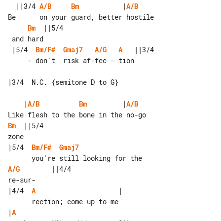
  ||3/4 
A/B
Bm
           |
A/B
Bm
  ||5/4

 |5/4  
Bm/F#
Gmaj7
A/G
A
   ||3/4

     - don't  risk af-fec - tion

|3/4  N.C. {semitone D to G}

    |
A/B
Bm
         |
A/B
Bm
  ||5/4

|5/4  
Bm/F#
Gmaj7
A/G
        ||4/4

|4/4  
A
                     |

|
A