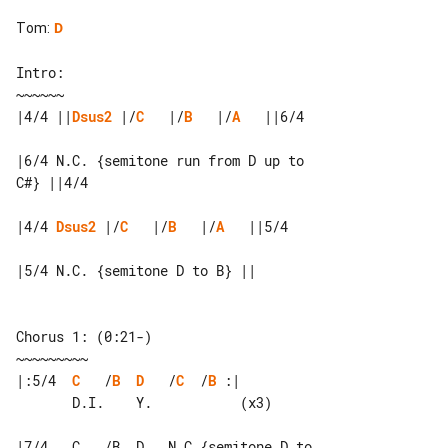
Tom
:
D
Intro:

|4/4 ||
Dsus2
 |/
C
   |/
B
   |/
A
   ||6/4

|6/4 N.C. {semitone run from D up to 

C#} ||4/4

|4/4 
Dsus2
 |/
C
   |/
B
   |/
A
   ||5/4

|5/4 N.C. {semitone D to B} ||

Chorus 1: (0:21-)

|:5/4  
C
   /
B
D
   /
C
  /
B
 :|

       D.I.    Y.           (x3)

|7/4   C   /B  D   N.C.{semitone D to 
