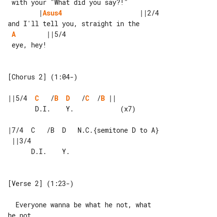
        |
Asus4
                    ||2/4

A
        ||5/4

 eye, hey!

[Chorus 2] (1:04-)

||5/4  
C
   /
B
D
   /
C
  /
B
 ||

       D.I.    Y.            (x7)

|7/4  C   /B  D   N.C.{semitone D to A}

 ||3/4

      D.I.    Y.

[Verse 2] (1:23-)

  Everyone wanna be what he not, what 

he not
