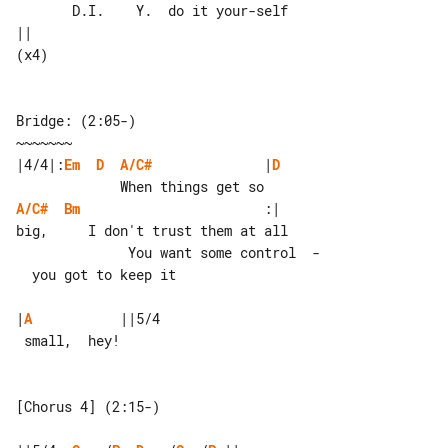
       D.I.    Y.  do it your-self  

||

(x4)

Bridge: (2:05-)

|4/4|:
Em
D
A/C#
              |
D
A/C#
Bm
                       :|

big,     I don't trust them at all

              You want some control  - 

  you got to keep it

|
A
           ||5/4

 small,  hey!

[Chorus 4] (2:15-)
