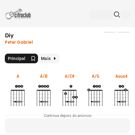
Diy
Mídia
Peter Gabriel
Principal
Mais
A
A/B
A/C#
A/G
Asus4
Continua depois do anúncio