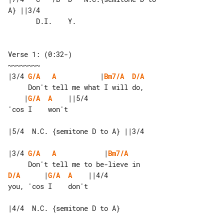
A} ||3/4

       D.I.    Y.

Verse 1: (0:32-)

|3/4 
G/A
A
           |
Bm7/A
D/A
    |
G/A
A
    ||5/4

'cos I    won't

|5/4  N.C. {semitone D to A} ||3/4

|3/4 
G/A
A
            |
Bm7/A
D/A
      |
G/A
A
    ||4/4

you, 'cos I    don't

|4/4  N.C. {semitone D to A}
