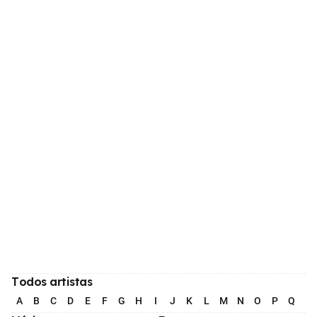
Todos artistas
A
B
C
D
E
F
G
H
I
J
K
L
M
N
O
P
Q
R