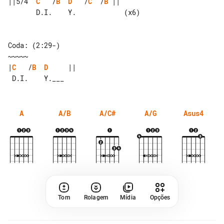
||5/4  
C
   /
B
D
   /
C
  /
B
 ||

       D.I.    Y.            (x6)

Coda: (2:29-)

|
C
   /
B
D
     ||

A
A/B
A/C#
A/G
Asus4
Tom
Rolagem
Mídia
Opções