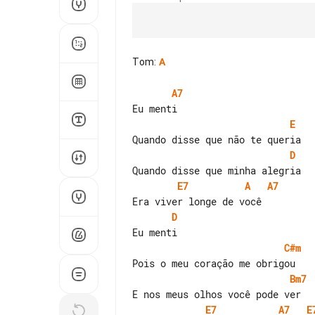
Tom
:
A
A7
E
D
E7
A
A7
D
C#m
Bm7
E7
A7
E