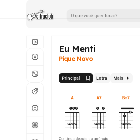
Eu Menti
Pique Novo
Principal
Letra
Mais
A
A7
Bm7
Continua depois do anúncio