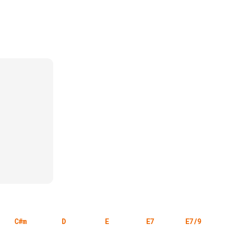
C#m
D
E
E7
E7/9