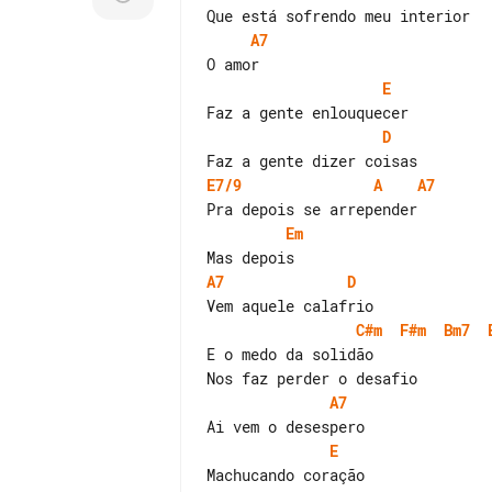
A7
E
D
E7/9
A
A7
Em
A7
D
C#m
F#m
Bm7
E o medo da solidão

A7
E