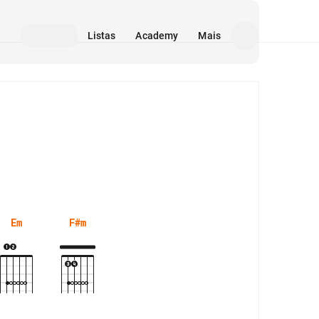
Listas
Academy
Mais
Mídia
Em
F#m