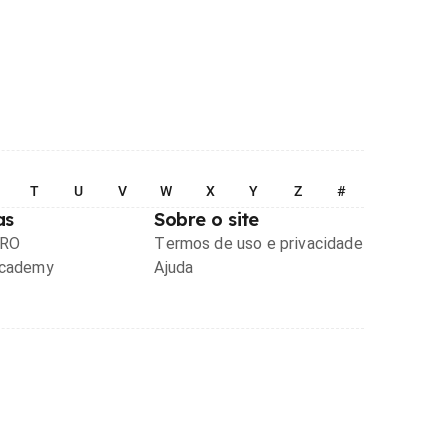
T
U
V
W
X
Y
Z
#
as
Sobre o site
PRO
Termos de uso e privacidade
Academy
Ajuda