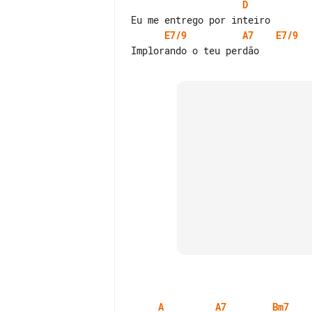
D
E7/9
A7
E7/9
A
A7
Bm7