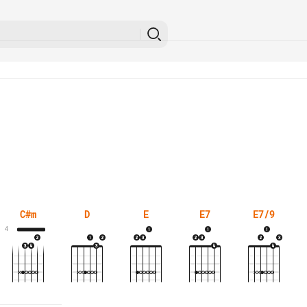
C#m
D
E
E7
E7/9
4