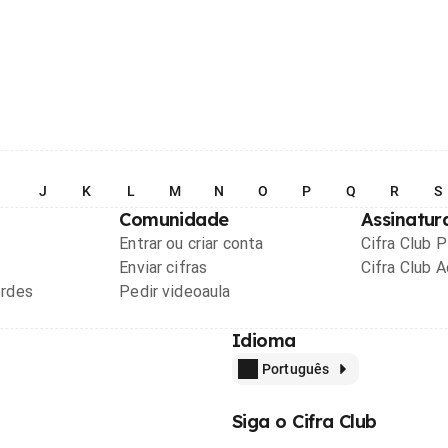
I
J
K
L
M
N
O
P
Q
R
S
Comunidade
Assinatur
Entrar ou criar conta
Cifra Club 
Enviar cifras
Cifra Club 
ordes
Pedir videoaula
Idioma
Português
Siga o Cifra Club