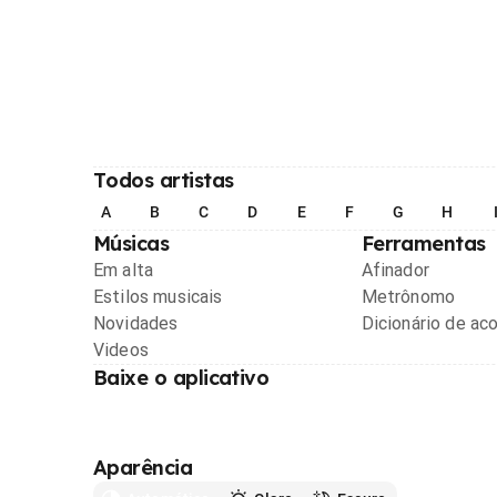
Todos artistas
A
B
C
D
E
F
G
H
Músicas
Ferramentas
Em alta
Afinador
Estilos musicais
Metrônomo
Novidades
Dicionário de ac
Videos
Baixe o aplicativo
Aparência