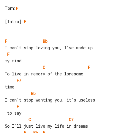
Tom
:
F
[Intro] 
F
F
Bb
F
C
F
F7
Bb
F
C
C7
F
Bb
F