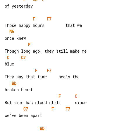
of yesterday

F
F7
Bb
F
C
C7
F
F7
Bb
F
C
C7
F
F7
we've been apart

Bb