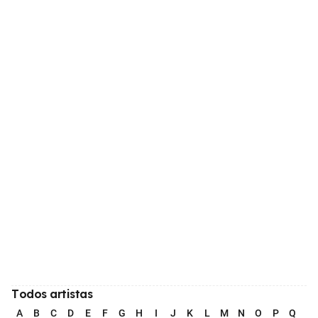
Todos artistas
A
B
C
D
E
F
G
H
I
J
K
L
M
N
O
P
Q
R