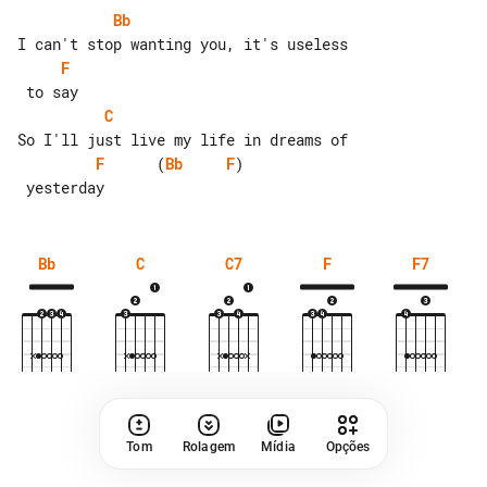
Bb
F
C
F
      (
Bb
F
)

Bb
C
C7
F
F7
Tom
Rolagem
Mídia
Opções