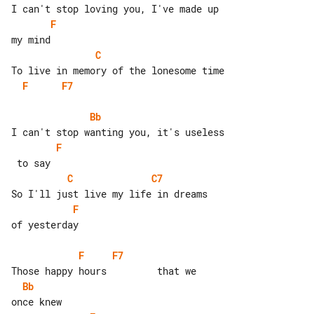
F
C
F
F7
Bb
F
C
C7
F
of yesterday

F
F7
Bb