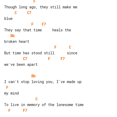
F
C
C7
F
F7
Bb
F
C
C7
F
F7
we've been apart

Bb
F
C
F
F7