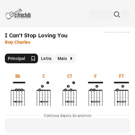
I Can't Stop Loving You
Mídia
Ray Charles
Principal
Letra
Mais
Bb
C
C7
F
F7
Continua depois do anúncio