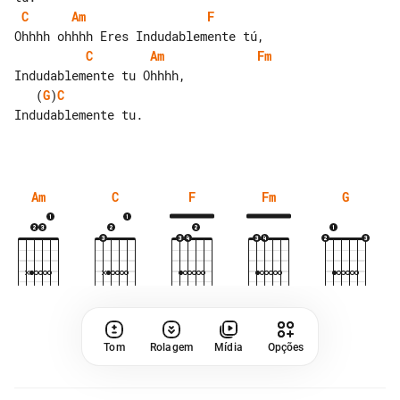
C
Am
F
C
Am
Fm
   (
G
)
C
Indudablemente tu.

Am
C
F
Fm
G
Tom
Rolagem
Mídia
Opções