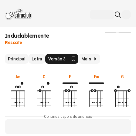
Indudablemente
Mídia
Rescate
Principal
Letra
Versão 3
Mais
Am
C
F
Fm
G
Continua depois do anúncio