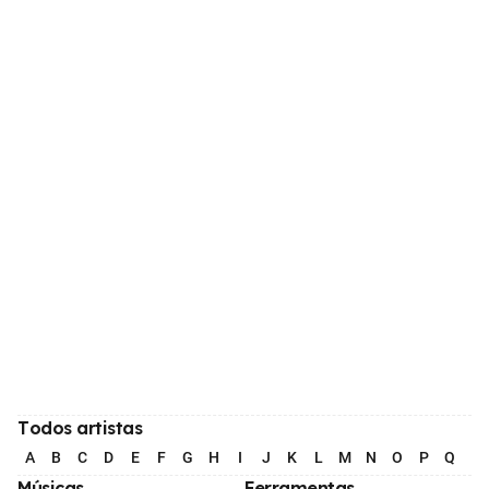
Todos artistas
A
B
C
D
E
F
G
H
I
J
K
L
M
N
O
P
Q
R
Músicas
Ferramentas