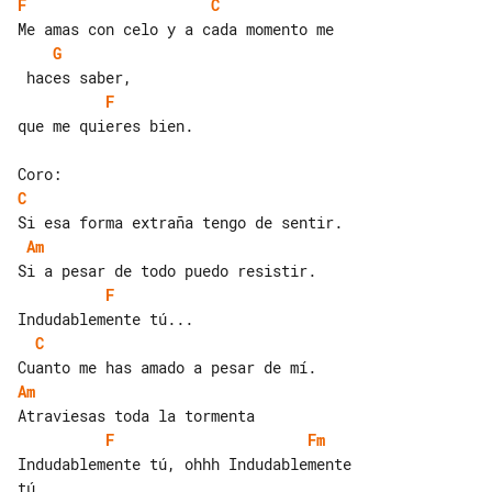
F
C
G
F
que me quieres bien.

C
Am
F
C
Am
F
Fm
Indudablemente tú, ohhh Indudablemente 
