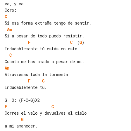
va, y va.

C
Am
F
C
  (
G
)

C
Am
F
G
Indudablemente tú.

F
C
G