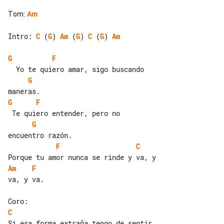
Tom
:
Am
Intro: 
C
 (
G
) 
Am
 (
G
) 
C
 (
G
) 
Am
G
F
G
G
F
G
F
C
Am
F
va, y va.

C