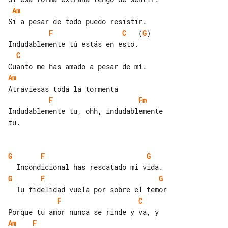
Am
F
C
   (
G
)

C
Am
F
Fm
Indudablemente tu, ohh, indudablemente 

tu.

G
F
G
G
F
G
F
C
Am
F