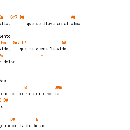
Gm
Gm7
D#
A#
Gm
Gm7
D#
A#
A#
F
B
D#m
B
D#
D#
E