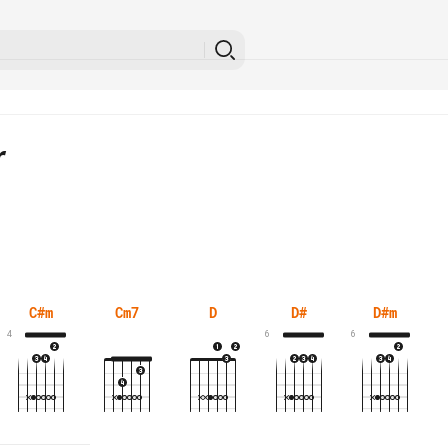
r
C#m
Cm7
D
D#
D#m
4
6
6