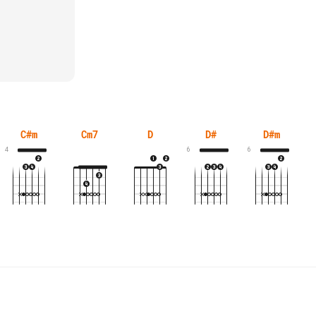
C#m
Cm7
D
D#
D#m
4
6
6