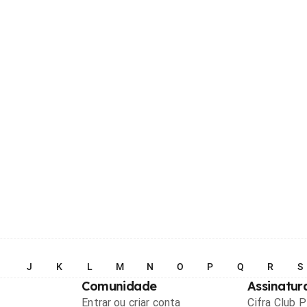
I
J
K
L
M
N
O
P
Q
R
S
Comunidade
Assinatur
Entrar ou criar conta
Cifra Club 