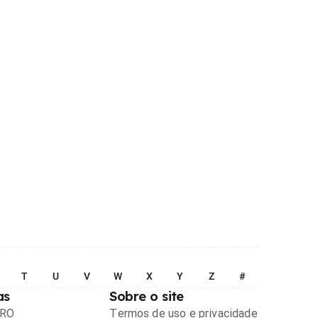
T
U
V
W
X
Y
Z
#
as
Sobre o site
PRO
Termos de uso e privacidade