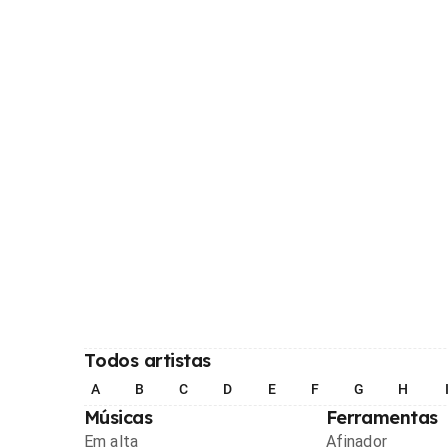
Todos artistas
A
B
C
D
E
F
G
H
Músicas
Ferramentas
Em alta
Afinador