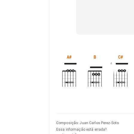
A#
B
C#
4
Composição
:
Juan Carlos Perez-Soto
Essa informação está errada?