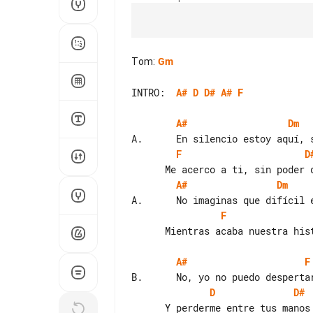
Tom
:
Gm
INTRO:  
A#
D
D#
A#
F
A#
Dm
F
D
A#
Dm
F
      Mientras acaba nuestra historia en esta noche rota y triste.

A#
F
D
D#
      Y perderme entre tus manos       como arena.
