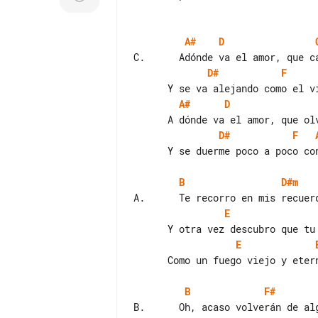
A#
D
D#
F
A#
D
D#
F
      Y se duerme poco a poco con dolor.

B
D#m
E
E
      Como un fuego viejo y eterno

B
F#