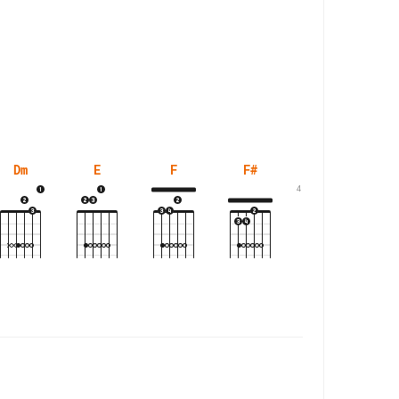
Dm
E
F
F#
G#m
4