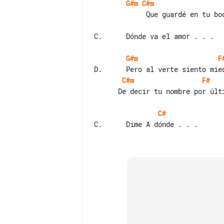
G#m
C#m
             Que guardé en tu boca.

C.      Dónde va el amor . . .

G#m
F
C#m
F#
      De decir tu nombre por última vez.

C#
C.      Dime A dónde . . .
