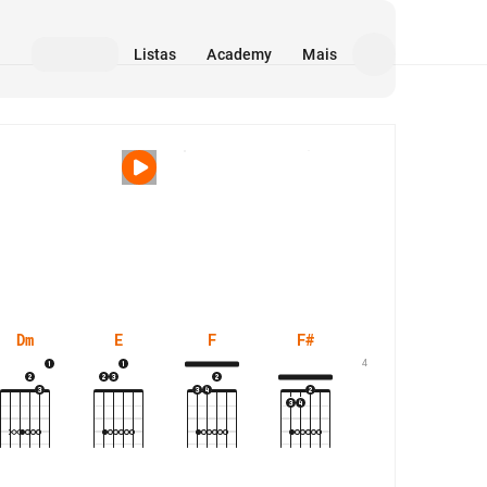
Listas
Academy
Mais
Mídia
Dm
E
F
F#
G#m
4