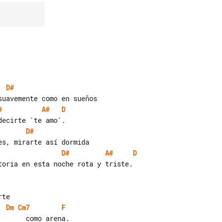
D#
#
A#
D
D#
D#
A#
D
Dm
Cm7
F