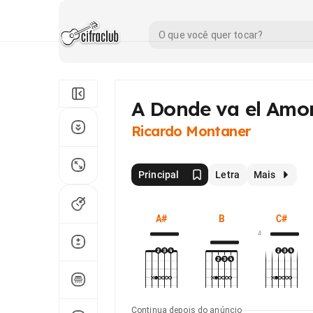
A Donde va el Amo
Ricardo Montaner
Principal
Letra
Mais
A#
B
C#
4
Continua depois do anúncio