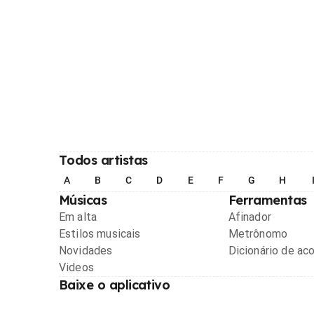
Todos artistas
A
B
C
D
E
F
G
H
Músicas
Ferramentas
Em alta
Afinador
Estilos musicais
Metrônomo
Novidades
Dicionário de ac
Videos
Baixe o aplicativo