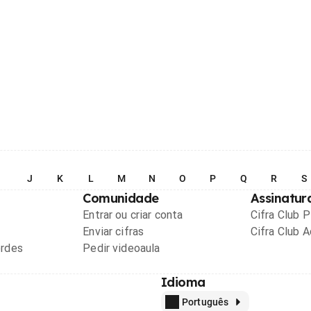
I
J
K
L
M
N
O
P
Q
R
S
Comunidade
Assinatur
Entrar ou criar conta
Cifra Club 
Enviar cifras
Cifra Club 
ordes
Pedir videoaula
Idioma
Português