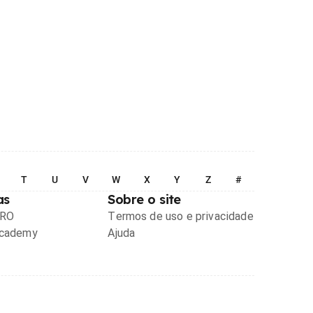
T
U
V
W
X
Y
Z
#
as
Sobre o site
PRO
Termos de uso e privacidade
Academy
Ajuda