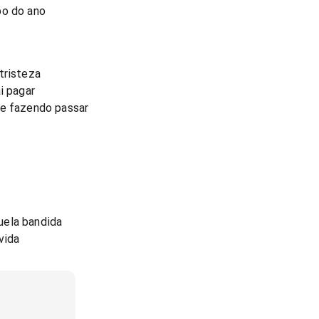
bo do ano
tristeza
i pagar
me fazendo passar
uela bandida
vida