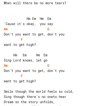
When will there be no more tears?

            Hm Em  Hm  Em

Am
G
F
want to get high?

     Hm   Em     Hm  Em

Am
G
F
want to get high?

Smile though the world feels so cold,

Sing though there's no oneto hear

Dream so the story unfolds,
