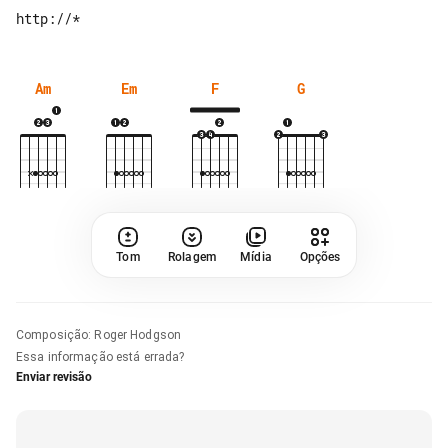
Am
Em
F
G
Tom
Rolagem
Mídia
Opções
Composição
:
Roger Hodgson
Essa informação está errada?
Enviar revisão