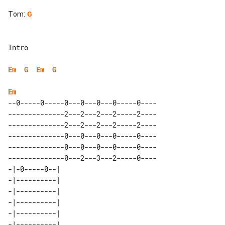
Tom
:
G
Intro

Em
G
Em
G
Em
--0-----0-----0---0---0---0-----0----

--------------2---2---2---2-----2----

--------------2---2---2---2-----2----

--------------0---0---0---0-----0----

--------------0---0---0---0-----0----

--------------0---2---3---2-----0----

-|-0-----0--| 

-|----------| 

-|----------| 

-|----------| 

-|----------| 
