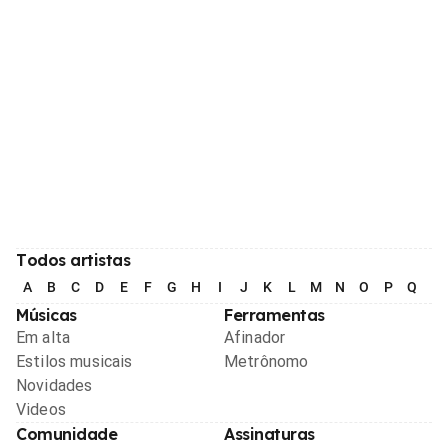
Todos artistas
A
B
C
D
E
F
G
H
I
J
K
L
M
N
O
P
Q
R
Músicas
Ferramentas
Em alta
Afinador
Estilos musicais
Metrônomo
Novidades
Videos
Comunidade
Assinaturas