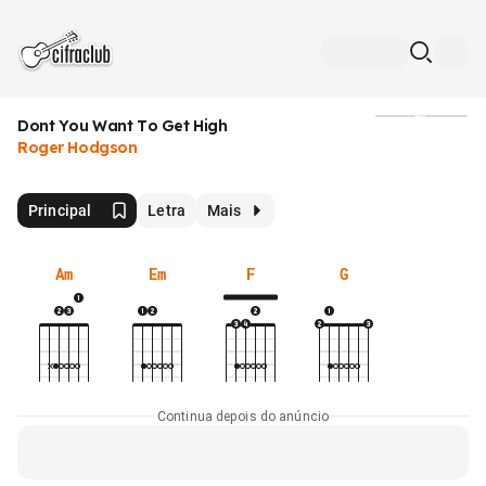
Dont You Want To Get High
Mídia
Roger Hodgson
Principal
Letra
Mais
Am
Em
F
G
Continua depois do anúncio