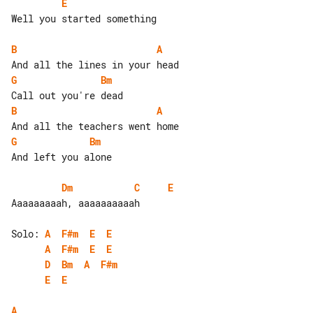
E
Well you started something

B
A
G
Bm
B
A
G
Bm
And left you alone

Dm
C
E
Aaaaaaaaah, aaaaaaaaaah

Solo: 
A
F#m
E
E
A
F#m
E
E
D
Bm
A
F#m
E
E
A