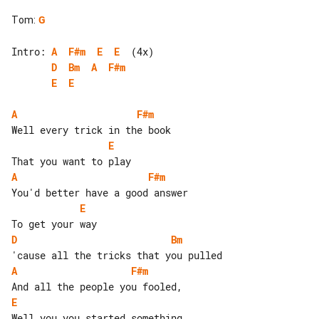
Tom
:
G
Intro: 
A
F#m
E
E
D
Bm
A
F#m
E
E
A
F#m
E
A
F#m
E
D
Bm
A
F#m
E
Well you you started something
