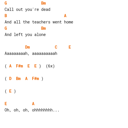
G
Bm
B
A
G
Bm
And left you alone

Dm
C
E
Aaaaaaaaah, aaaaaaaaaah

( 
A
F#m
E
E
 )  (6x)

( 
D
Bm
A
F#m
 )

( 
E
 )

E
A