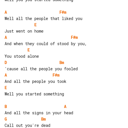
A
F#m
E
A
F#m
E
D
Bm
A
F#m
E
Well you started something

B
A
G
Bm