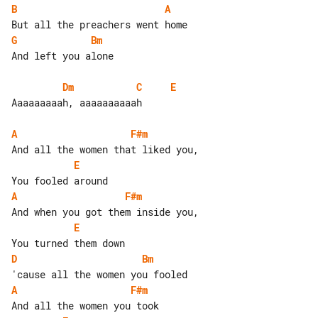
B
A
G
Bm
And left you alone

Dm
C
E
Aaaaaaaaah, aaaaaaaaaah

A
F#m
E
A
F#m
E
D
Bm
A
F#m