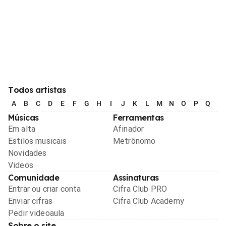
Todos artistas
A
B
C
D
E
F
G
H
I
J
K
L
M
N
O
P
Q
R
Músicas
Ferramentas
Em alta
Afinador
Estilos musicais
Metrônomo
Novidades
Videos
Comunidade
Assinaturas
Entrar ou criar conta
Cifra Club PRO
Enviar cifras
Cifra Club Academy
Pedir videoaula
Sobre o site