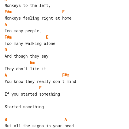
F#m
E
A
F#m
E
D
Bm
A
F#m
E
If you started something

Started something

B
A