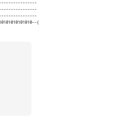
---------------  

---------------  

---------------  
