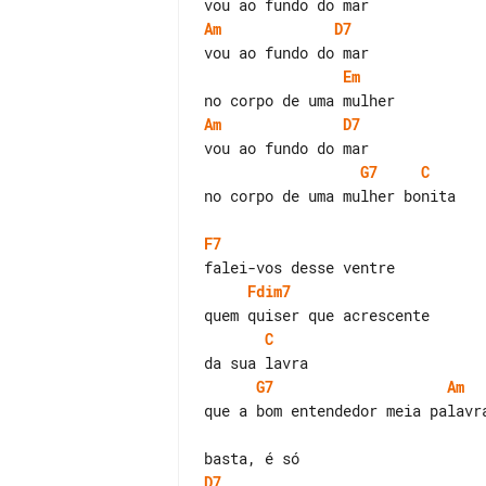
Am
D7
Em
Am
D7
G7
C
no corpo de uma mulher bonita

F7
Fdim7
C
G7
Am
que a bom entendedor meia palavra
D7