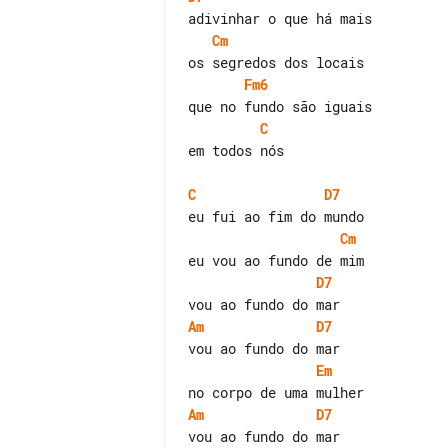
Cm
Fm6
C
em todos nós

C
D7
Cm
D7
Am
D7
Em
Am
D7