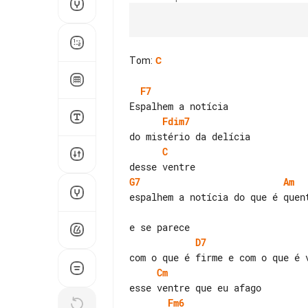
Tom
:
C
F7
Fdim7
C
G7
Am
espalhem a notícia do que é quent
D7
Cm
Fm6