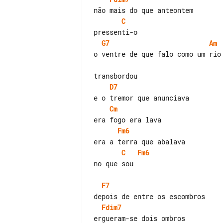
C
G7
Am
o ventre de que falo como um rio

D7
Cm
Fm6
C
Fm6
no que sou

F7
Fdim7