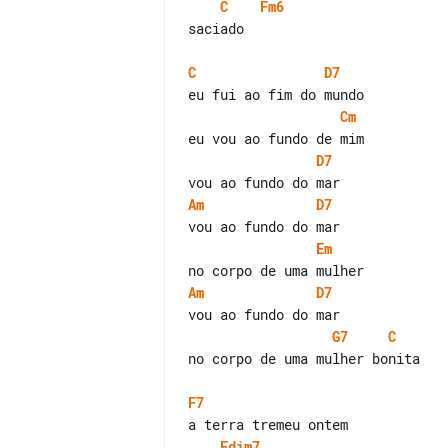
C
Fm6
saciado

C
D7
Cm
D7
Am
D7
Em
Am
D7
G7
C
no corpo de uma mulher bonita

F7
Fdim7