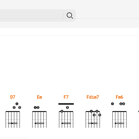
D7
Em
F7
Fdim7
Fm6