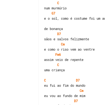
C
G7
e o sol, como é costume foi um au
D7
Cm
Fm6
C
uma criança

C
D7
Cm
D7