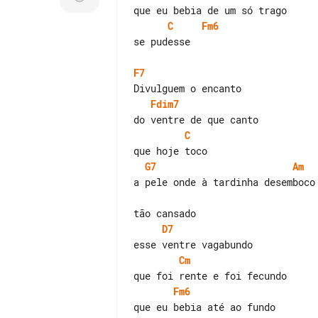
C
Fm6
se pudesse

F7
Fdim7
C
G7
Am
a pele onde à tardinha desemboco

D7
Cm
Fm6