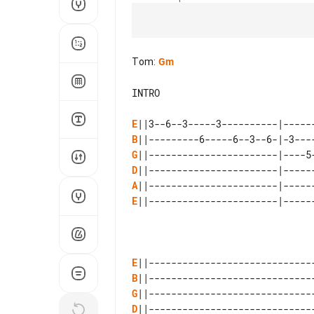
Tom
:
Gm
INTRO

E
B
G
D
A
E
||-----------------------|------
E
B
G
D