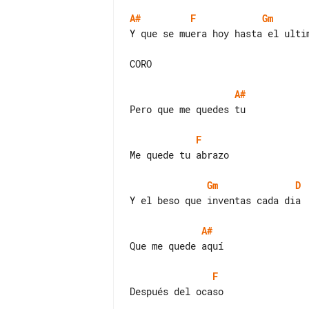
A#
F
Gm
Y que se muera hoy hasta el ultim
CORO

A#
Pero que me quedes tu

F
Me quede tu abrazo

Gm
D
Y el beso que inventas cada dia

A#
Que me quede aquí

F
Después del ocaso
