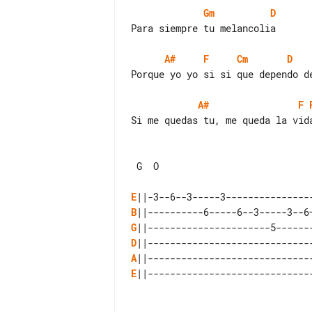
Gm
D
Para siempre tu melancolia

A#
F
Cm
D
Porque yo yo si si que dependo de
A#
F
Si me quedas tu, me queda la vida
 G  O

E
B
G
D
A
E
||------------------------------