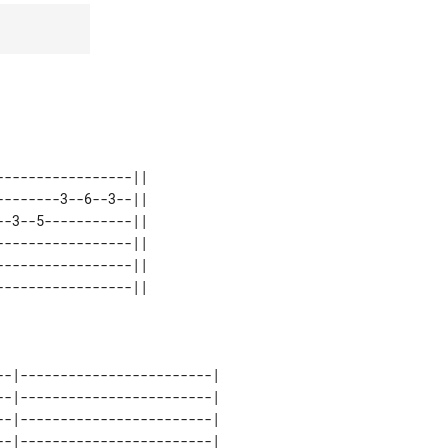
----------------||
