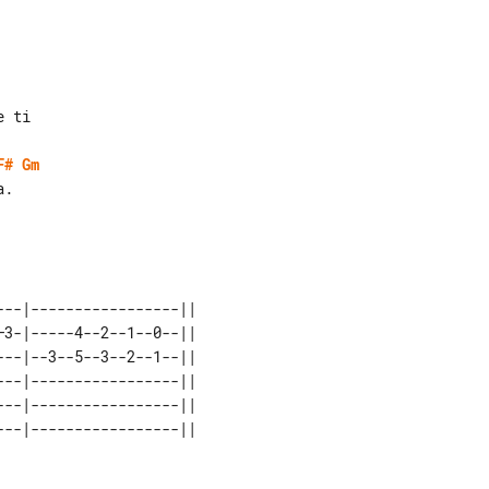
 ti

F#
Gm
.

--|-----------------||
