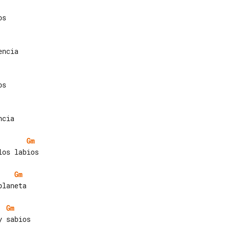
s

ncia

s

cia

Gm
os labios

Gm
laneta

Gm
 sabios
