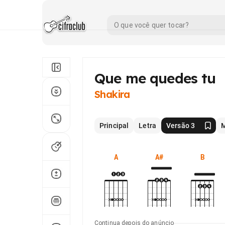
Que me quedes tu
Shakira
Principal
Letra
Versão 3
M
A
A#
B
Continua depois do anúncio