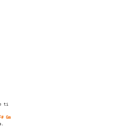
 ti

F#
Gm
.
