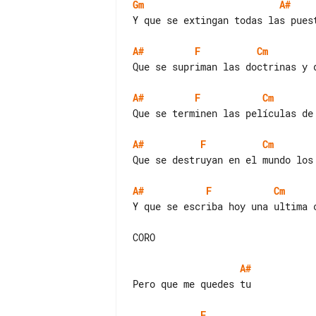
Gm
A#
Y que se extingan todas las puest
A#
F
Cm
Que se supriman las doctrinas y d
A#
F
Cm
Que se terminen las películas de 
A#
F
Cm
Que se destruyan en el mundo los 
A#
F
Cm
Y que se escriba hoy una ultima c
CORO

A#
Pero que me quedes tu

F