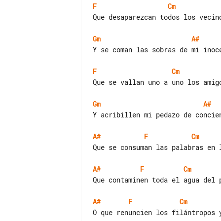
F
Cm
Que desaparezcan todos los vecino
Gm
A#
Y se coman las sobras de mi inoce
F
Cm
Que se vallan uno a uno los amigo
Gm
A#
Y acribillen mi pedazo de concien
A#
F
Cm
Que se consuman las palabras en l
A#
F
Cm
Que contaminen toda el agua del p
A#
F
Cm
O que renuncien los filántropos y