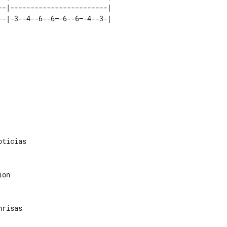
-|-3--4--6--6—-6--6—-4--3-|

ticias

on

risas
