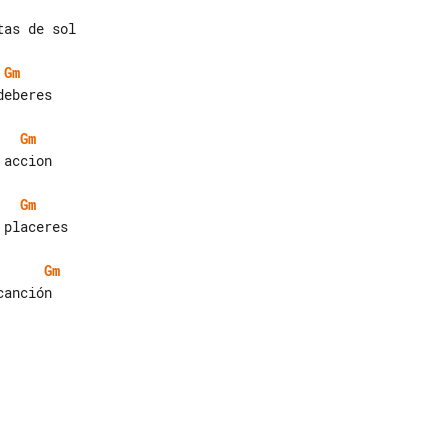
as de sol

Gm
eberes

Gm
accion

Gm
placeres

Gm
anción
