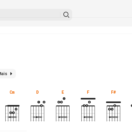
ais
Cm
D
E
F
F#