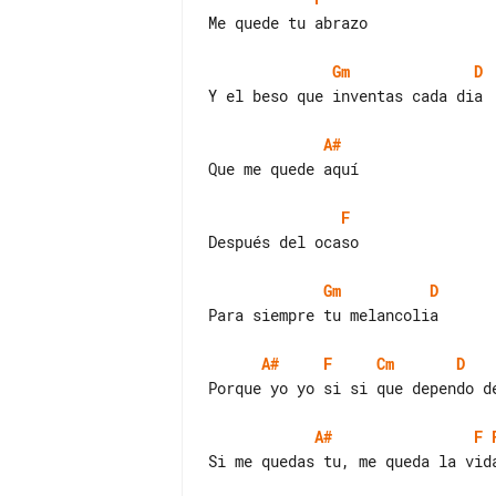
Me quede tu abrazo

Gm
D
Y el beso que inventas cada dia

A#
Que me quede aquí

F
Después del ocaso

Gm
D
Para siempre tu melancolia

A#
F
Cm
D
Porque yo yo si si que dependo de
A#
F
Si me quedas tu, me queda la vida