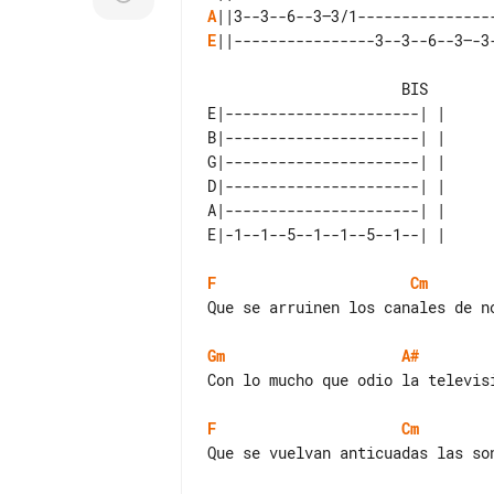
A
E
||----------------3--3--6--3—-3-
                      BIS

E|----------------------| | 

B|----------------------| | 

G|----------------------| | 

D|----------------------| | 

A|----------------------| | 

F
Cm
Que se arruinen los canales de no
Gm
A#
Con lo mucho que odio la televisi
F
Cm
Que se vuelvan anticuadas las son