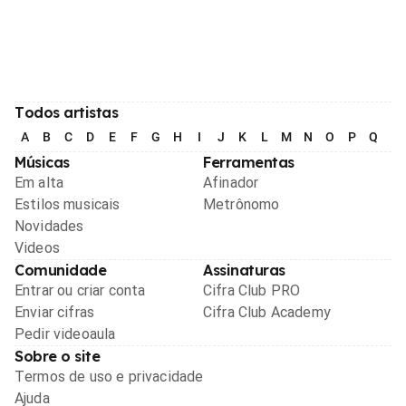
Todos artistas
A
B
C
D
E
F
G
H
I
J
K
L
M
N
O
P
Q
R
Músicas
Ferramentas
Em alta
Afinador
Estilos musicais
Metrônomo
Novidades
Videos
Comunidade
Assinaturas
Entrar ou criar conta
Cifra Club PRO
Enviar cifras
Cifra Club Academy
Pedir videoaula
Sobre o site
Termos de uso e privacidade
Ajuda