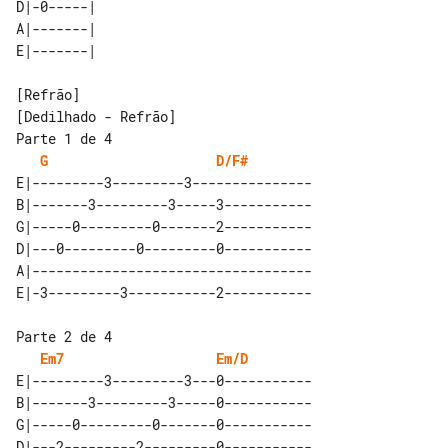
D|-0-----| 

A|-------| 

[Dedilhado - Refrão]

Parte 1 de 4

G
D/F#
E|---------3---------3---------------

B|-------3---------3-----3-----------

G|-----0---------0-------2-----------

D|---0---------0---------0-----------

A|-----------------------------------

Parte 2 de 4

Em7
Em/D
E|---------3---------3---0-----------

B|-------3---------3-----0-----------

G|-----0---------0-------0-----------

D|---2---------2---------0-----------
