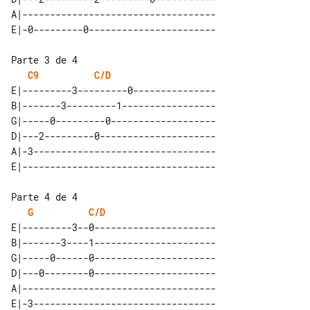
A|-----------------------------------

Parte 3 de 4

C9
C/D
E|---------3---------0---------------

B|-------3---------1-----------------

G|-----0---------0-------------------

D|---2---------0---------------------

A|-3---------------------------------

Parte 4 de 4

G
C/D
E|---------3--0----------------------

B|-------3----1----------------------

G|-----0------0----------------------

D|---0--------0----------------------

A|-----------------------------------
