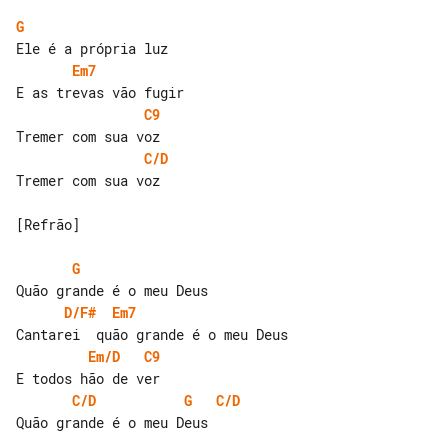
G
Em7
C9
C/D
Tremer com sua voz

[Refrão]

G
D/F#
Em7
Em/D
C9
C/D
G
C/D
Quão grande é o meu Deus
