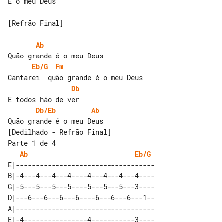
É o meu Deus

[Refrão Final]

Ab
Eb/G
Fm
Db
Db/Eb
Ab
[Dedilhado - Refrão Final]

Parte 1 de 4

Ab
Eb/G
E|-----------------------------------

B|-4---4---4---4----4---4---4---4----

G|-5---5---5---5----5---5---5---3----

D|---6---6---6---6----6---6---6---1--

A|-----------------------------------
