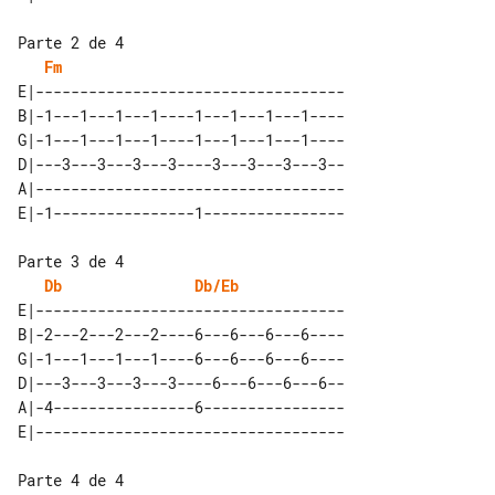
Parte 2 de 4

Fm
E|-----------------------------------

B|-1---1---1---1----1---1---1---1----

G|-1---1---1---1----1---1---1---1----

D|---3---3---3---3----3---3---3---3--

A|-----------------------------------

Parte 3 de 4

Db
Db/Eb
E|-----------------------------------

B|-2---2---2---2----6---6---6---6----

G|-1---1---1---1----6---6---6---6----

D|---3---3---3---3----6---6---6---6--

A|-4----------------6----------------

Parte 4 de 4
