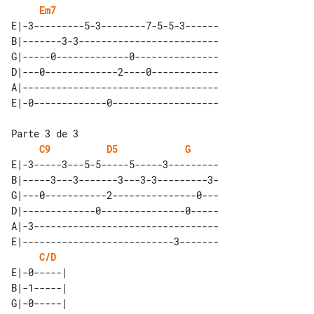
Em7
E|-3---------5-3--------7-5-5-3------

B|-------3-3-------------------------

G|-----0-------------0---------------

D|---0-------------2----0------------

A|-----------------------------------

Parte 3 de 3

C9
D5
G
E|-3-----3---5-5-----5-----3---------

B|-----3---3-------3---3-3---------3-

G|---0-----------2---------------0---

D|-------------0---------------0-----

A|-3---------------------------------

E|---------------------------3-------

C/D
E|-0-----| 

B|-1-----| 

G|-0-----| 
