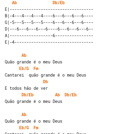
Ab
Db/Eb
E|-----------------------------------

B|-4---4---4---4----6---6---6---6----

G|-5---5---5---5----6---6---6---6----

D|---6---6---6---6----6---6---6---6--

A|------------------6----------------

Ab
Eb/G
Fm
Db
Db/Eb
Ab
Db/Eb
Quão grande é o meu Deus

Ab
Eb/G
Fm