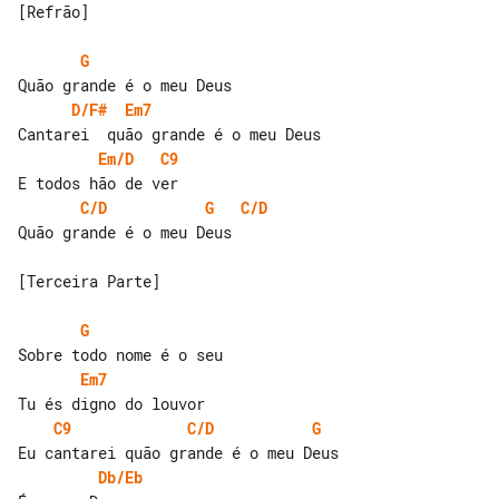
[Refrão]

G
D/F#
Em7
Em/D
C9
C/D
G
C/D
Quão grande é o meu Deus

[Terceira Parte]

G
Em7
C9
C/D
G
Db/Eb