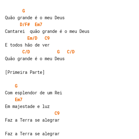
G
D/F#
Em7
Em/D
C9
C/D
G
C/D
Quão grande é o meu Deus

[Primeira Parte]

G
Em7
C9
Faz a Terra se alegrar

Faz a Terra se alegrar
