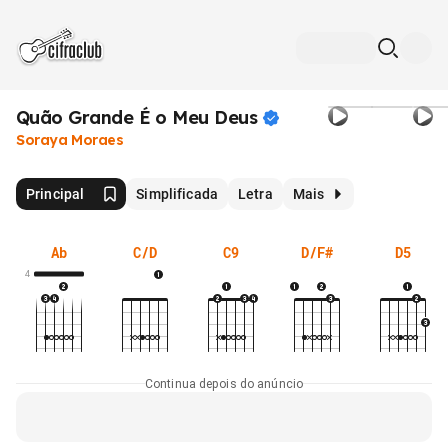
Quão Grande É o Meu
Deus
Soraya Moraes
Principal
Simplificada
Letra
Mais
Ab
C/D
C9
D/F#
D5
4
Continua depois do anúncio