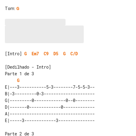
Tom
:
G
[Intro] 
G
Em7
C9
D5
G
C/D
[Dedilhado - Intro]

Parte 1 de 3

G
E|---3-----------5-3--------7-5-5-3--

B|-3---------0-3---------------------

G|---------0-------------0--0--------

D|-------0-------------0-------------

A|-----------------------------------

Parte 2 de 3
