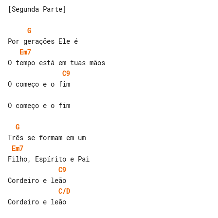
[Segunda Parte]

G
Em7
C9
O começo e o fim

O começo e o fim

G
Em7
C9
C/D
Cordeiro e leão
