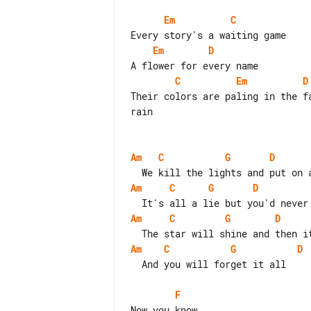
Em
C
Em
D
C
Em
D
Their colors are paling in the fa
rain

Am
C
G
D
Am
C
G
D
Am
C
G
D
Am
C
G
D
  And you will forget it all

F