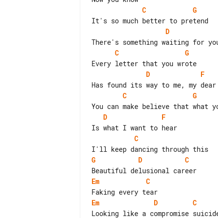
C
G
D
C
G
D
F
C
G
D
F
C
G
D
C
Em
C
Em
D
C