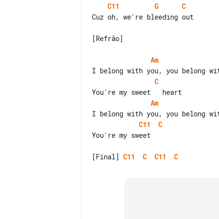
C11
G
C
Cuz oh, we're bleeding out

[Refrão]

Am
C
Am
C11
C
You're my sweet

[Final] 
C11
C
C11
C