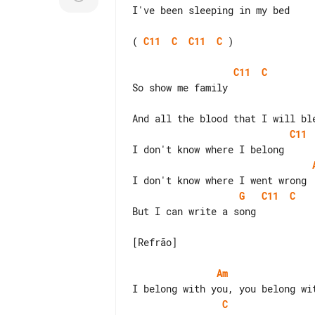
I've been sleeping in my bed

( 
C11
C
C11
C
 )

C11
C
C11
G
C11
C
But I can write a song

[Refrão]

Am
C