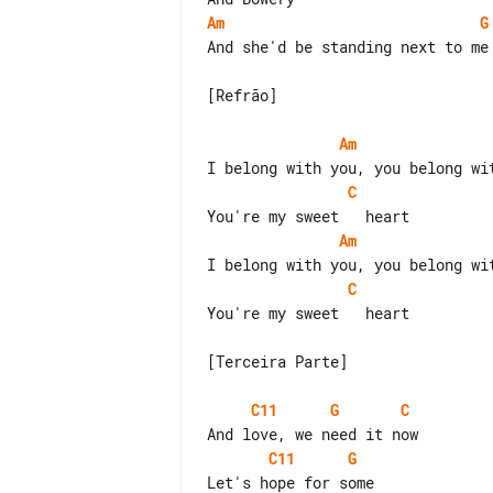
Am
G
And she'd be standing next to me

[Refrão]

Am
C
Am
C
You're my sweet   heart

[Terceira Parte]

C11
G
C
C11
G