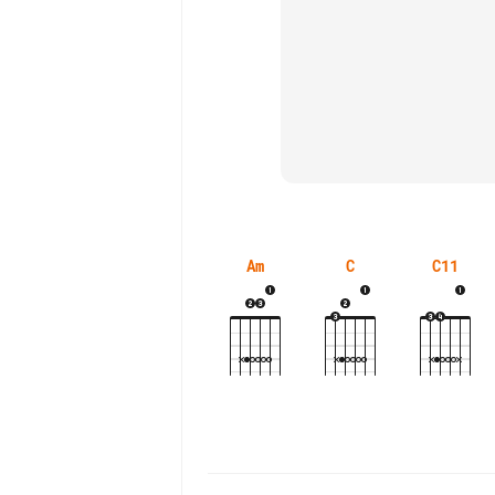
Am
C
C11