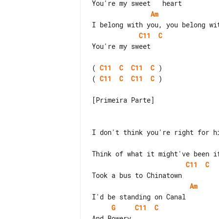
Am
C11
C
You're my sweet

( 
C11
C
C11
C
( 
C11
C
C11
C
 )

[Primeira Parte]

C11
C
Am
G
C11
C