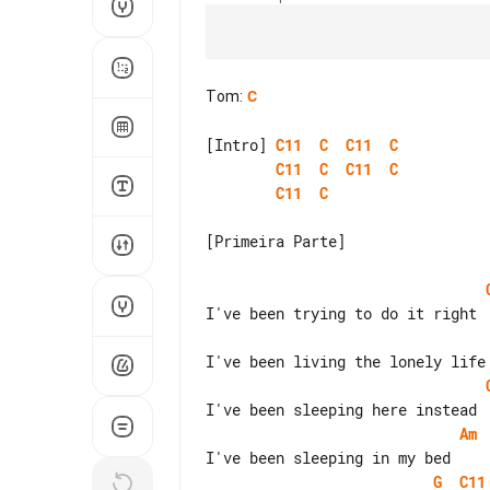
Tom
:
C
[Intro] 
C11
C
C11
C
C11
C
C11
C
C11
C
[Primeira Parte]

Am
G
C11