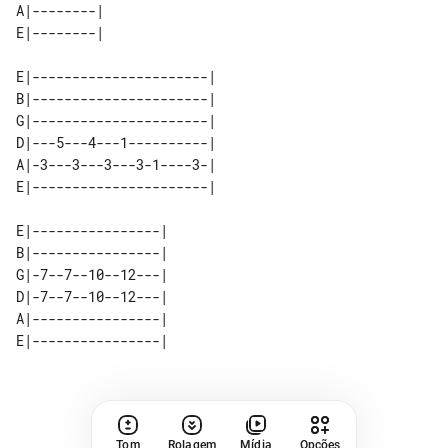
A|--------| 

E|----------------------| 

B|----------------------| 

G|----------------------| 

D|---5---4---1----------| 

A|-3---3---3---3-1----3-| 

E|----------------| 

B|----------------| 

G|-7--7--10--12---| 

D|-7--7--10--12---| 

Tom
Rolagem
Mídia
Opções