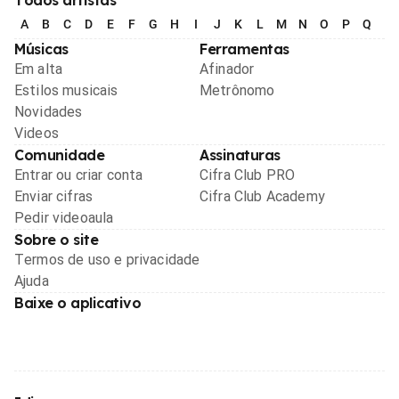
A
B
C
D
E
F
G
H
I
J
K
L
M
N
O
P
Q
R
Músicas
Ferramentas
Em alta
Afinador
Estilos musicais
Metrônomo
Novidades
Videos
Comunidade
Assinaturas
Entrar ou criar conta
Cifra Club PRO
Enviar cifras
Cifra Club Academy
Pedir videoaula
Sobre o site
Termos de uso e privacidade
Ajuda
Baixe o aplicativo