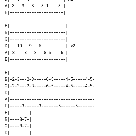
A|-3---3---3---3-1----3-|    

E|-----------------------|    

B|-----------------------|    

G|-----------------------|    

D|---10---9---6----------| x2 

A|-8----8---8---8-6----6-|    

E|-----------------------------------

B|-2-3---2-3-----6-5-----4-5-----4-5-

G|-2-3---2-3-----6-5-----4-5-----4-5-

D|-----------------------------------

A|-----------------------------------

E|-----3------3-------5------5-------

E|--------| 

B|----8-7-| 

G|----8-7-| 

D|--------| 
