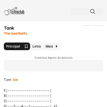
Tank
Mídia
The Seatbelts
Principal
Letra
Mais
Continua depois do anúncio
Tom
:
Cm
E|----------------------|    

B|----------------------|    

G|----------------------|    

D|---5---4---1----------| x2 
