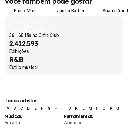
Você também pode gostar
Bruno Mars
Justin Bieber
Ariana Gran
36.160
fãs no Cifra Club
2.412.593
Exibições
R&B
Estilo musical
Todos artistas
A
B
C
D
E
F
G
H
I
J
K
L
M
N
O
P
Q
R
Músicas
Ferramentas
Em alta
Afinador