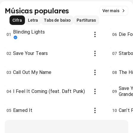
Músicas populares
Ver mais
Cifra
Letra
Tabs de baixo
Partituras
Blinding Lights
Die Fo
01
06
Save Your Tears
Starb
02
07
Call Out My Name
The Hi
03
08
Save Y
I Feel It Coming (feat. Daft Punk)
04
09
Grande
Earned It
Can't 
05
10