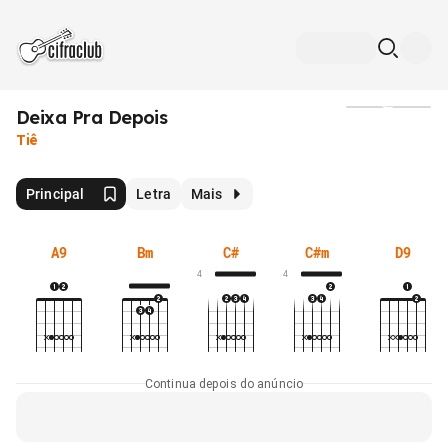
Deixa Pra Depois
Mídia
Tiê
Principal
Letra
Mais
A9
Bm
C#
C#m
D9
4
4
Continua depois do anúncio