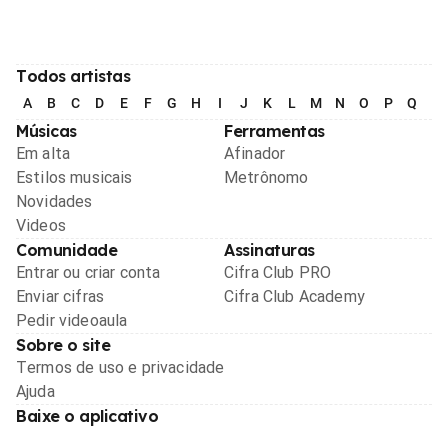
Todos artistas
A
B
C
D
E
F
G
H
I
J
K
L
M
N
O
P
Q
R
Músicas
Ferramentas
Em alta
Afinador
Estilos musicais
Metrônomo
Novidades
Videos
Comunidade
Assinaturas
Entrar ou criar conta
Cifra Club PRO
Enviar cifras
Cifra Club Academy
Pedir videoaula
Sobre o site
Termos de uso e privacidade
Ajuda
Baixe o aplicativo