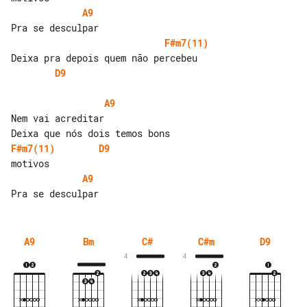
A9
F#m7(11)
D9
A9
Nem vai acreditar

F#m7(11)
D9
A9
A9
Bm
C#
C#m
D9
4
4