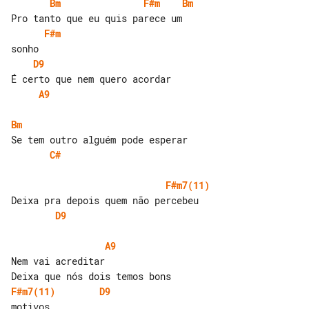
Bm
F#m
Bm
F#m
D9
A9
Bm
C#
F#m7(11)
D9
A9
Nem vai acreditar

F#m7(11)
D9