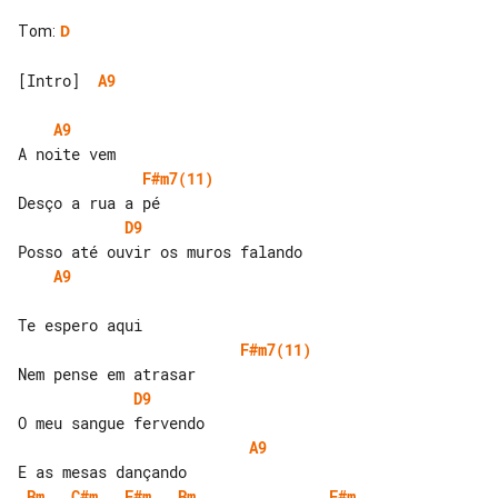
Tom
:
D
[Intro]  
A9
A9
F#m7(11)
D9
A9
F#m7(11)
D9
A9
Bm
C#m
F#m
Bm
F#m