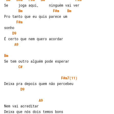
Bm
F#m
Bm
F#m
D9
A9
Bm
C#
F#m7(11)
D9
A9
Nem vai acreditar
