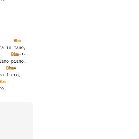
Bbm
Bbm
***

   
Bbm
*

Bbm