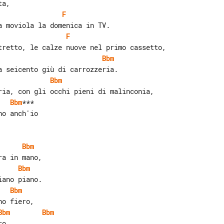
F
F
Bbm
Bbm
Bbm
***

o anch'io

Bbm
Bbm
Bbm
Bbm
Bbm
o.
