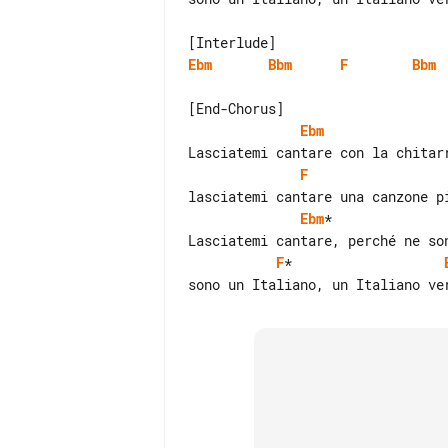
Ebm
Bbm
F
Bbm
Ebm
F
Ebm
*              
F
*                   