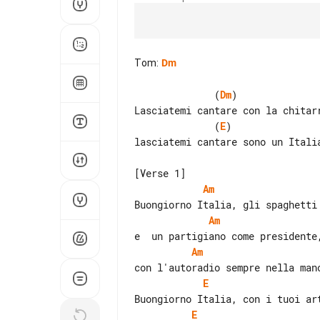
Tom
:
Dm
              (
Dm
)              
              (
E
)               
lasciatemi cantare sono un Italia
Am
Am
Am
E
E