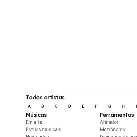
Todos artistas
A
B
C
D
E
F
G
H
Músicas
Ferramentas
Em alta
Afinador
Estilos musicais
Metrônomo
Novidades
Dicionário de ac