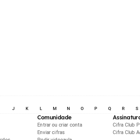
I
J
K
L
M
N
O
P
Q
R
S
Comunidade
Assinatur
Entrar ou criar conta
Cifra Club 
Enviar cifras
Cifra Club 
ordes
Pedir videoaula