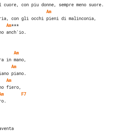
Am
Am
***

o anch'io.

Am
Am
Am
Am
F7
o.
