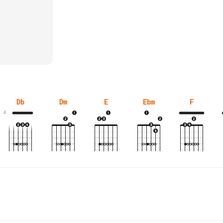
Db
Dm
E
Ebm
F
4