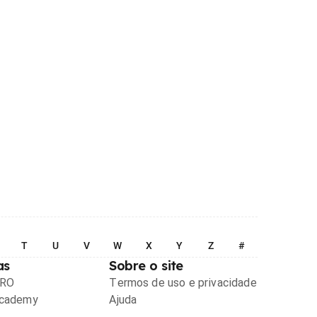
T
U
V
W
X
Y
Z
#
as
Sobre o site
PRO
Termos de uso e privacidade
Academy
Ajuda