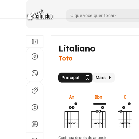
Litaliano
Toto
Principal
Mais
Am
Bbm
C
Continua depois do anúncio