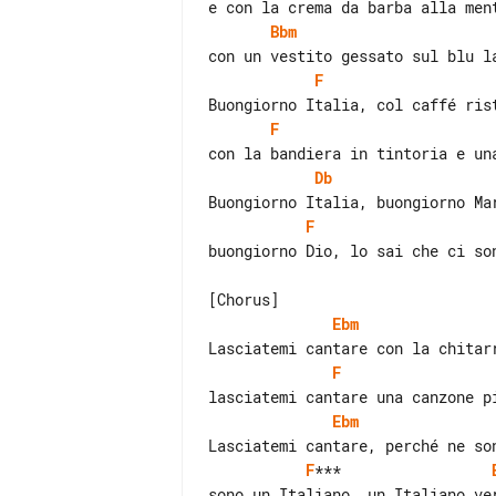
Bbm
F
F
Db
F
buongiorno Dio, lo sai che ci son
Ebm
F
Ebm
F
***                 
sono un Italiano, un Italiano ver