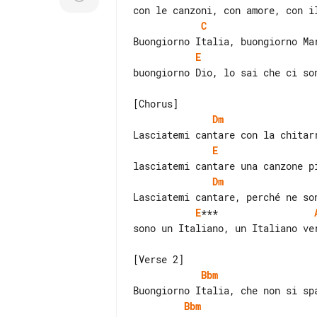
C
E
buongiorno Dio, lo sai che ci son
Dm
E
Dm
E
***                 
sono un Italiano, un Italiano ver
Bbm
Bbm