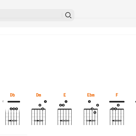
Db
Dm
E
Ebm
F
4