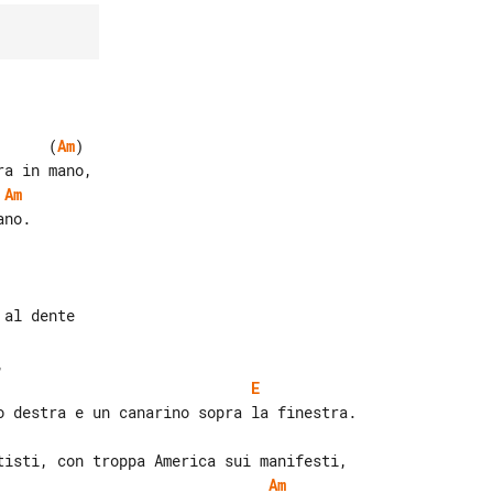
      (
Am
)

 
Am
no.

E
Am