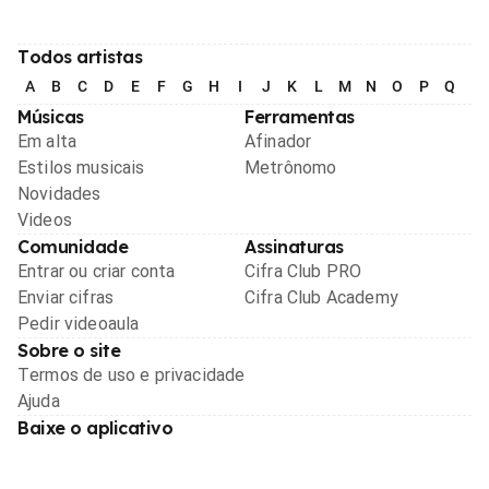
Todos artistas
A
B
C
D
E
F
G
H
I
J
K
L
M
N
O
P
Q
R
Músicas
Ferramentas
Em alta
Afinador
Estilos musicais
Metrônomo
Novidades
Videos
Comunidade
Assinaturas
Entrar ou criar conta
Cifra Club PRO
Enviar cifras
Cifra Club Academy
Pedir videoaula
Sobre o site
Termos de uso e privacidade
Ajuda
Baixe o aplicativo