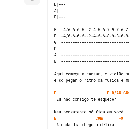
D|---|    

A|---|    

E |-4/6-6-6-6--2-4-6-6-7-9-7-6-7
B |-4/6-6-6-6--2-4-6-6-8-9-8-6-8
G |-----------------------------
D |-----------------------------
A |-----------------------------
Aqui começa a cantar, o violão b
é só pegar o ritmo da musica e ma
B
B
B/A#
G#
 Eu não consigo te esquecer

E
C#m
F#
 A cada dia chego a delirar
