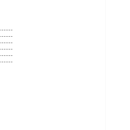
-----

-----

-----

-----

-----
