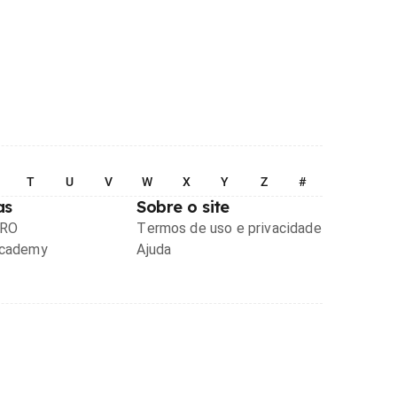
T
U
V
W
X
Y
Z
#
as
Sobre o site
PRO
Termos de uso e privacidade
Academy
Ajuda