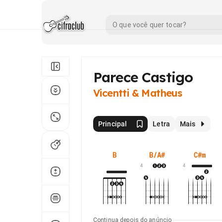
Parece Castigo
Vicentti & Matheus
Principal
Letra
Mais
B
B/A#
C#m
4
4
Continua depois do anúncio