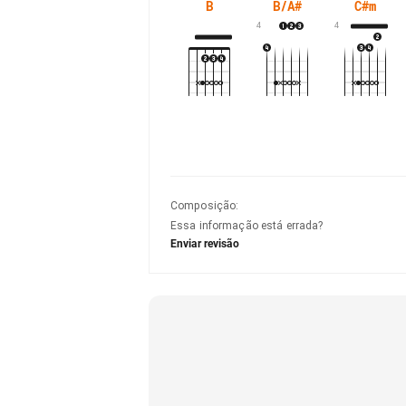
B
B/A#
C#m
4
4
Composição
:
Essa informação está errada?
Enviar revisão