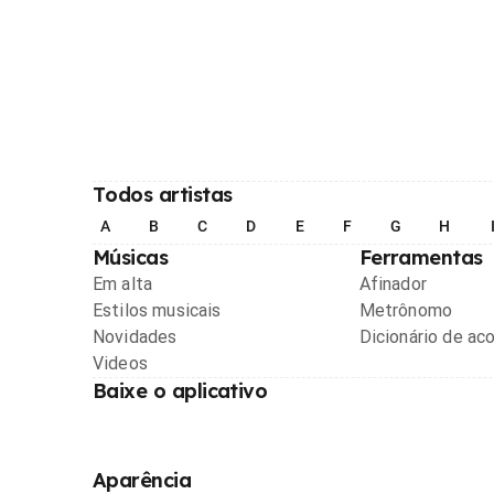
Todos artistas
A
B
C
D
E
F
G
H
Músicas
Ferramentas
Em alta
Afinador
Estilos musicais
Metrônomo
Novidades
Dicionário de ac
Videos
Baixe o aplicativo
Aparência