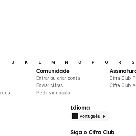
I
J
K
L
M
N
O
P
Q
R
S
Comunidade
Assinatur
Entrar ou criar conta
Cifra Club 
Enviar cifras
Cifra Club 
ordes
Pedir videoaula
Idioma
Português
Siga o Cifra Club