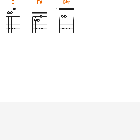
E
F#
G#m
4