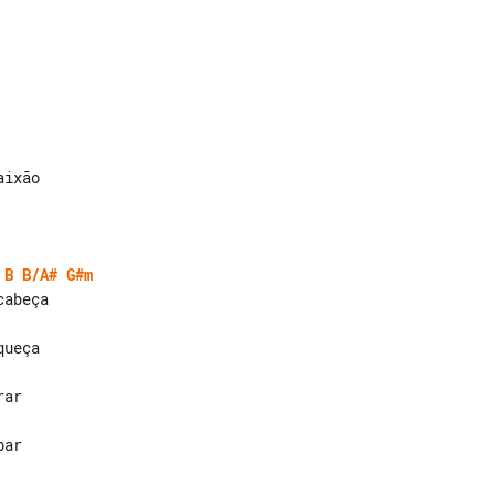
B
B/A#
G#m