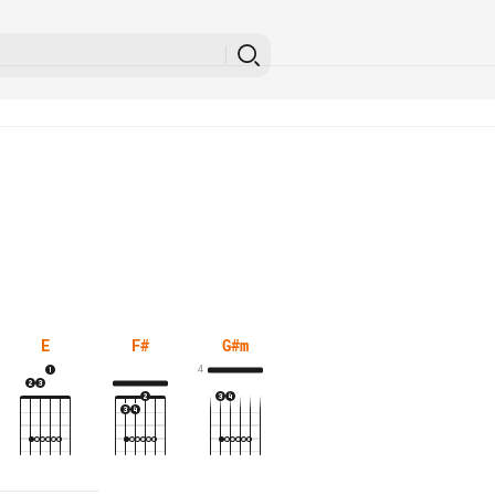
E
F#
G#m
4