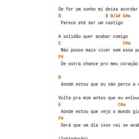
B
B
B/A#
G#m
 Parece até ser um castigo

E
C#m
F#
 De outra chance pro meu coração

B
 Aonde estou que eu não perco a cabeça

E
C#m
F#
 Será que um dia isso vai se acabar

(Introdução)
