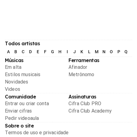
Todos artistas
A
B
C
D
E
F
G
H
I
J
K
L
M
N
O
P
Q
R
Músicas
Ferramentas
Em alta
Afinador
Estilos musicais
Metrônomo
Novidades
Videos
Comunidade
Assinaturas
Entrar ou criar conta
Cifra Club PRO
Enviar cifras
Cifra Club Academy
Pedir videoaula
Sobre o site
Termos de uso e privacidade