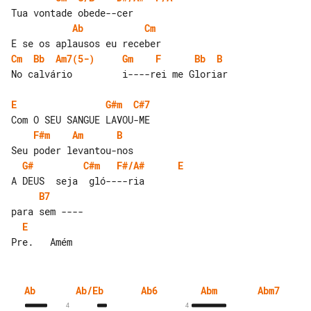
Ab
Cm
Cm
Bb
Am7(5-)
Gm
F
Bb
B
No calvário         i----rei me Gloriar

E
G#m
C#7
F#m
Am
B
G#
C#m
F#/A#
E
B7
E
Ab
Ab/Eb
Ab6
Abm
Abm7
4
4