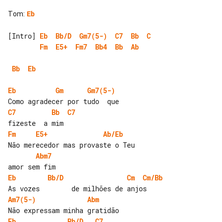
Tom
:
Eb
[Intro] 
Eb
Bb/D
Gm7(5-)
C7
Bb
C
Fm
E5+
Fm7
Bb4
Bb
Ab
Bb
Eb
Eb
Gm
Gm7(5-)
C7
Bb
C7
Fm
E5+
Ab/Eb
Abm7
Eb
Bb/D
Cm
Cm/Bb
Am7(5-)
Abm
Eb
Bb/D
C7