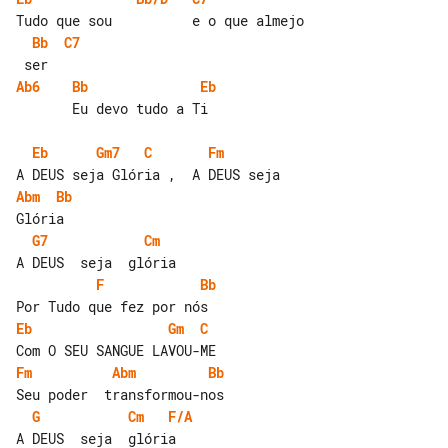
Bb
C7
Ab6
Bb
Eb
       Eu devo tudo a Ti

Eb
Gm7
C
Fm
Abm
Bb
G7
Cm
F
Bb
Eb
Gm
C
Fm
Abm
Bb
G
Cm
F/A