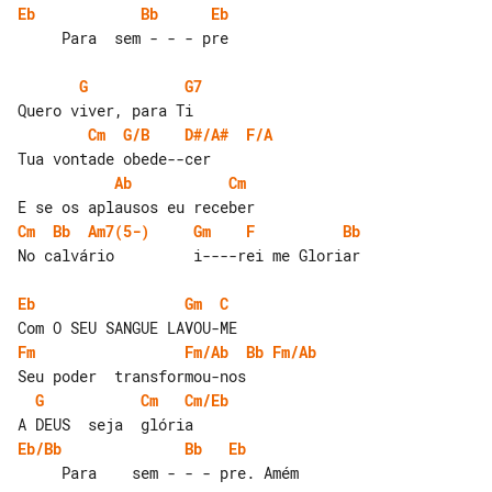
Eb
Bb
Eb
     Para  sem - - - pre

G
G7
Cm
G/B
D#/A#
F/A
Ab
Cm
Cm
Bb
Am7(5-)
Gm
F
Bb
No calvário         i----rei me Gloriar

Eb
Gm
C
Fm
Fm/Ab
Bb
Fm/Ab
G
Cm
Cm/Eb
Eb/Bb
Bb
Eb
     Para    sem - - - pre. Amém
