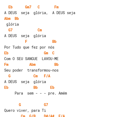
Eb
Gm7
C
Fm
Abm
Bb
G7
Cm
F
Bb
Eb
Gm
C
Fm
Abm
Bb
G
Cm
F/A
Eb
Bb
Eb
     Para  sem - - - pre. Amém

G
G7
Cm
G/B
D#/A#
F/A